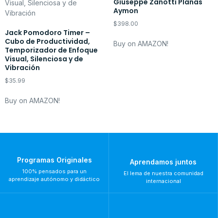
Giuseppe Zanotti Planas
Aymon
$
398.00
Jack Pomodoro Timer –
Cubo de Productividad,
Buy on AMAZON!
Temporizador de Enfoque
Visual, Silenciosa y de
Vibración
$
35.99
Buy on AMAZON!
Programas Originales
Aprendamos juntos
100% pensados para un
El lema de nuestra comunidad
aprendizaje autónomo y didáctico
internacional