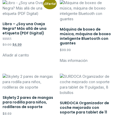
¡Oferta!
Libro – ¿Soy una Oveja
Negra? Más allá de una
Máquina de boxeo de
etiqueta (PDF Digital)
música, máquina de boxeo
inteligente Bluetooth con
guantes
Valorado con
$
9.99
$
4.99
5.00
de 5
$
99.99
Añadir al carrito
Más información
Skylety 2 pares de mangas
para rodilla para niños,
SURDOCA Organizador de
rodilleras de soporte
coche mejorado con
soporte para tablet de 11
$
8.69