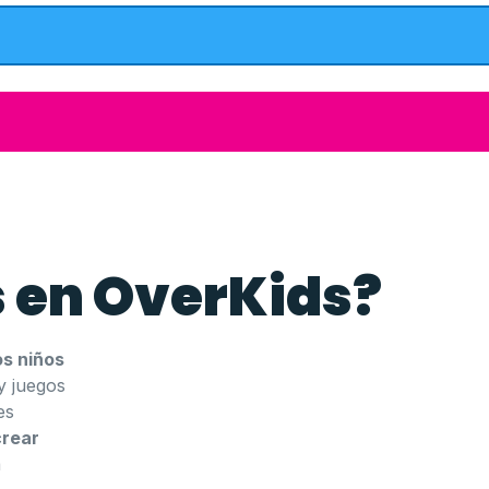
 en OverKids?
os niños
y juegos
es
crear
a