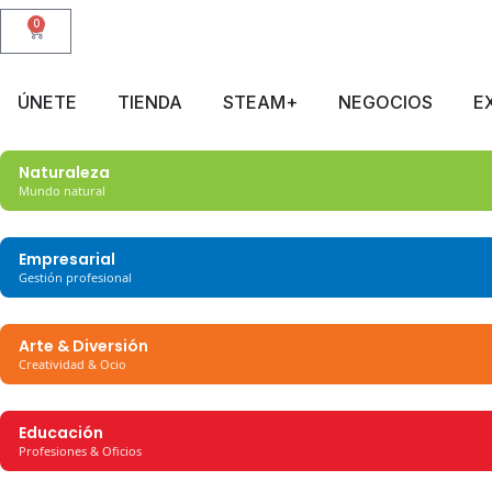
0
ÚNETE
TIENDA
STEAM+
NEGOCIOS
E
Naturaleza
Mundo natural
Empresarial
Gestión profesional
Arte & Diversión
Creatividad & Ocio
Educación
Profesiones & Oficios