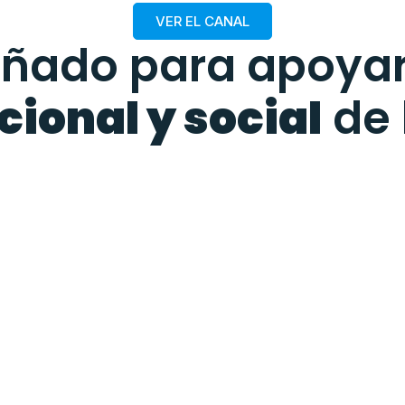
VER EL CANAL
eñado para apoyar
ional y social
de 