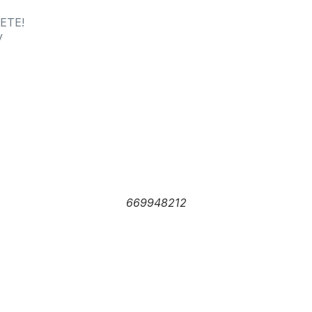
NETE!
y
669948212