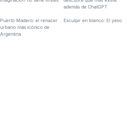
imaginación no tiene límites
descubre qué más existe
además de ChatGPT
Puerto Madero: el renacer
Esculpir en blanco: El yeso
urbano más icónico de
Argentina