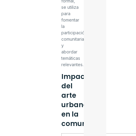
formal,
se utiliza
para
fomentar
la
participación
comunitaria
y
abordar
temáticas
relevantes.
Dialnet
Impacto
del
arte
urbano
en la
comunidad