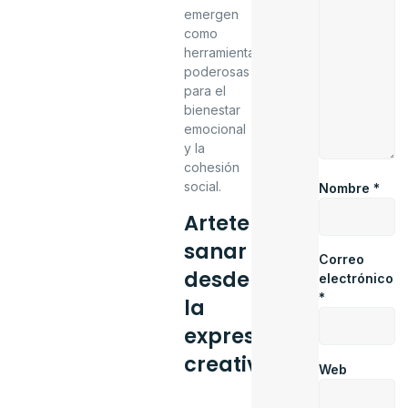
emergen
como
herramientas
poderosas
para el
bienestar
emocional
y la
cohesión
social.
Nombre
*
Arteterapia:
sanar
Correo
desde
electrónico
*
la
expresión
creativa
Web