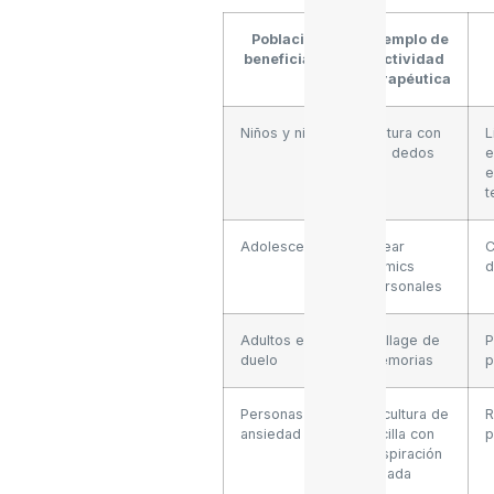
Población
Ejemplo de
beneficiada
actividad
terapéutica
Niños y niñas
Pintura con
L
los dedos
e
e
t
Adolescentes
Crear
C
cómics
d
personales
Adultos en
Collage de
P
duelo
memorias
p
Personas con
Escultura de
R
ansiedad
arcilla con
p
respiración
guiada