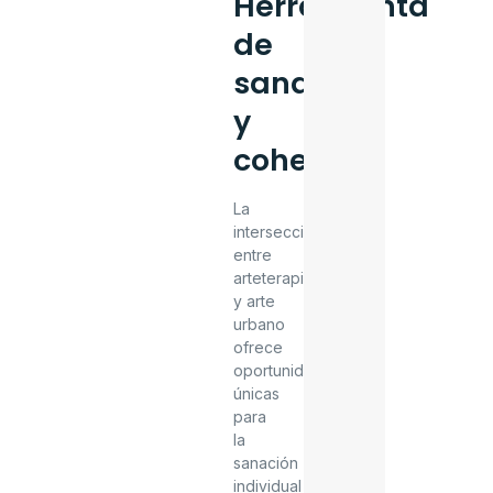
Herramienta
de
sanación
y
cohesión
La
intersección
entre
arteterapia
y arte
urbano
ofrece
oportunidades
únicas
para
la
sanación
individual