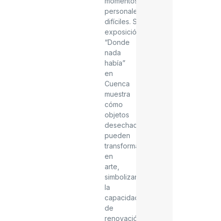
momentos
personales
difíciles.
Su
exposición
“Donde
nada
había”
en
Cuenca
muestra
cómo
objetos
desechados
pueden
transformarse
en
arte,
simbolizando
la
capacidad
de
renovación