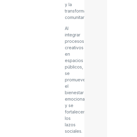
y la
transformación
comunitaria.
Al
integrar
procesos
creativos
en
espacios
públicos,
se
promueve
el
bienestar
emocional
y se
fortalecen
los
lazos
sociales.