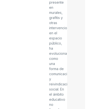
presente
en
murales,
grafitis y
otras
intervenciones
en el
espacio
público,
ha
evolucionado
como
una
forma de
comunicación
y
reivindicación
social.
En
el ámbito
educativo
no