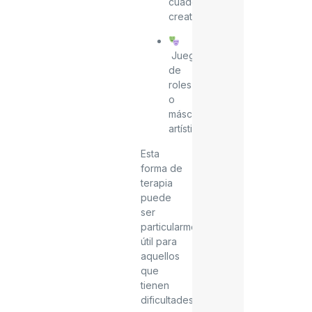
cuadernos
creativos
Juego
de
roles
o
máscaras
artísticas
Esta
forma de
terapia
puede
ser
particularmente
útil para
aquellos
que
tienen
dificultades.