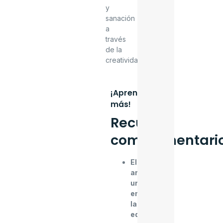
y
sanación
a
través
de la
creatividad.
¡Aprende
más!
Recursos
complementari
El
arte
urbano
en
la
educación