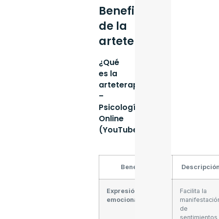
Beneficios
de la
arteterapia
¿Qué
es la
arteterapia?
–
Psicología
Online
(YouTube)
Beneficio
Descripció
Expresión
Facilita la
emocional
manifestació
de
sentimientos