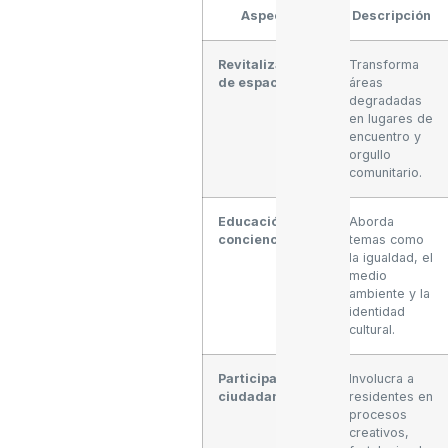
Aspecto
Descripción
Revitalización
Transforma
de espacios
áreas
degradadas
en lugares de
encuentro y
orgullo
comunitario.
Educación y
Aborda
concienciación
temas como
la igualdad, el
medio
ambiente y la
identidad
cultural.
Participación
Involucra a
ciudadana
residentes en
procesos
creativos,