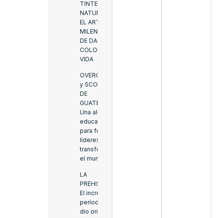
TINTES
NATURALES:
EL ARTE
MILENARIO
DE DAR
COLOR A LA
VIDA
OVERGENIUS
y SCOUTS
DE
GUATEMALA:
Una alianza
educativa
para formar
líderes que
transforman
el mundo
LA
PREHISTORIA:
El increíble
período que
dio origen a