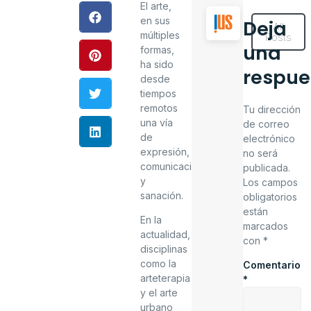
El arte,
en sus
Deja
All
múltiples
Posts
una
formas,
ha sido
respue
desde
tiempos
remotos
Tu dirección
una vía
de correo
de
electrónico
expresión,
no será
comunicación
publicada.
y
Los campos
sanación.
obligatorios
están
En la
marcados
actualidad,
con
*
disciplinas
como la
Comentario
arteterapia
*
y el arte
urbano