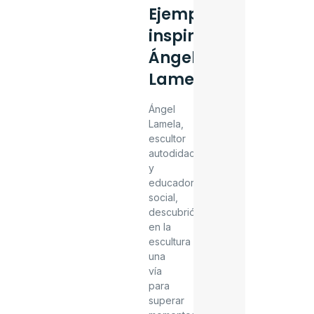
Ejemplo
inspirador:
Ángel
Lamela
Ángel
Lamela,
escultor
autodidacta
y
educador
social,
descubrió
en la
escultura
una
vía
para
superar