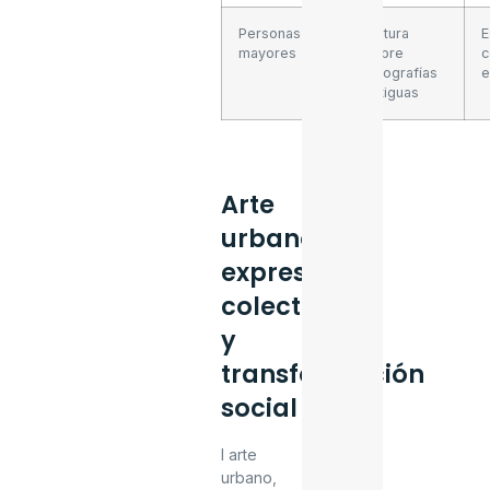
Personas
Pintura
E
mayores
sobre
c
fotografías
e
antiguas
Arte
urbano:
expresión
colectiva
y
transformación
social
l arte
urbano,