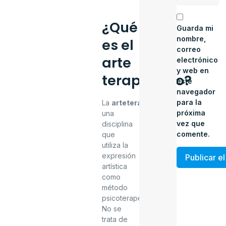
¿Qué
Guarda mi
nombre,
es el
correo
arte
electrónico
y web en
terapéutico?
este
navegador
para la
La
arteterapia
es
próxima
una
vez que
disciplina
comente.
que
utiliza la
expresión
artística
como
método
psicoterapéutico.
No se
trata de