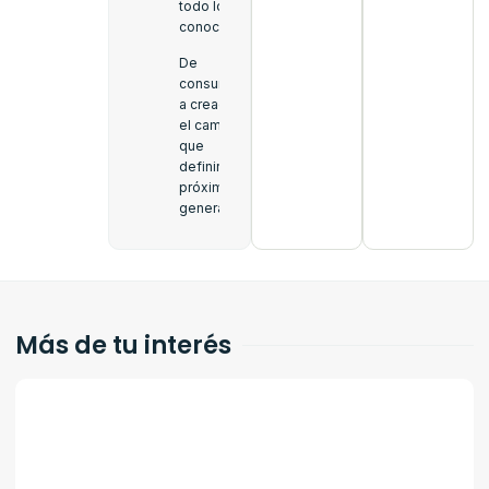
todo lo que
conocemos
De
consumidor
a creador:
el cambio
que
definirá a la
próxima
generación
Más de tu interés