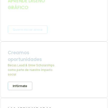
APRENDE DISEÑO
GRÁFICO
Y haz tu negocio online aún si eres
niño
Quiero iniciar ahora
Creamos
oportunidades
Becas Lead & Grow Scholarships
como parte de nuestro Impacto
social
Infórmate