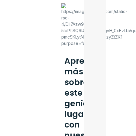
Aprende
más
sobre
este
genial
lugar
con
nuestra