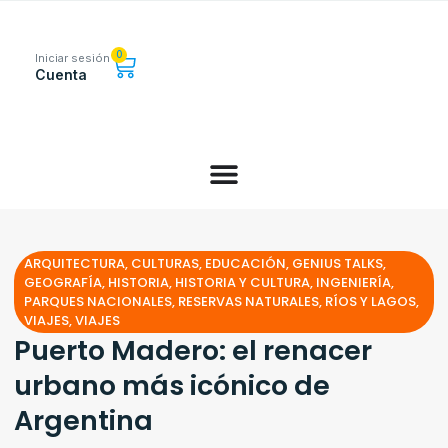
0
Iniciar sesión
Cuenta
ARQUITECTURA
,
CULTURAS
,
EDUCACIÓN
,
GENIUS TALKS
,
GEOGRAFÍA
,
HISTORIA
,
HISTORIA Y CULTURA
,
INGENIERÍA
,
PARQUES NACIONALES
,
RESERVAS NATURALES
,
RÍOS Y LAGOS
,
VIAJES
,
VIAJES
Puerto Madero: el renacer
urbano más icónico de
Argentina