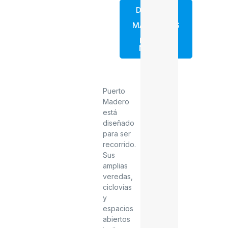
DESCUBRE
LAS
MARAVILLAS
DE ESTA
RESERVA
NATURAL
Puerto
Madero
está
diseñado
para ser
recorrido.
Sus
amplias
veredas,
ciclovías
y
espacios
abiertos