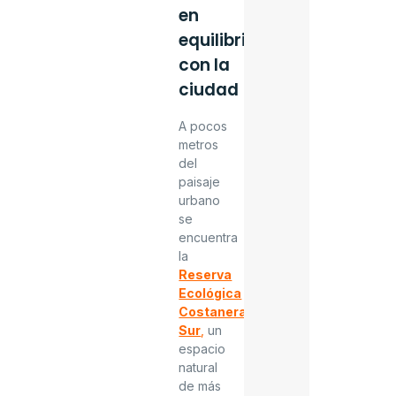
en
equilibrio
con la
ciudad
A pocos
metros
del
paisaje
urbano
se
encuentra
la
Reserva
Ecológica
Costanera
Sur
,
un
espacio
natural
de más