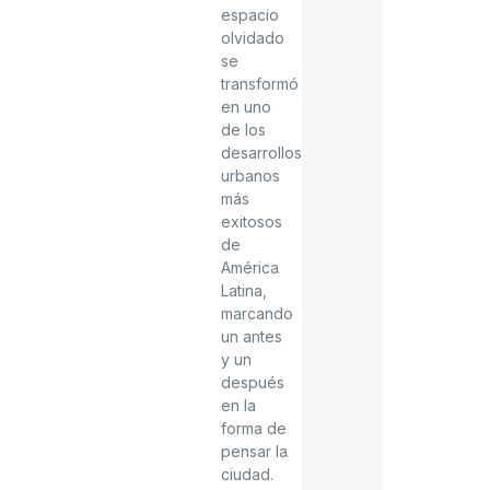
espacio
olvidado
se
transformó
en uno
de los
desarrollos
urbanos
más
exitosos
de
América
Latina,
marcando
un antes
y un
después
en la
forma de
pensar la
ciudad.