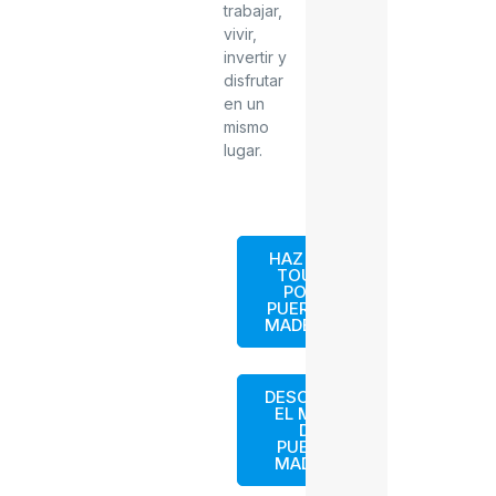
trabajar,
vivir,
invertir y
disfrutar
en un
mismo
lugar.
HAZ UN
TOUR
POR
PUERTO
MADERO
DESCARGA
EL MAPA
DE
PUERTO
MADERO