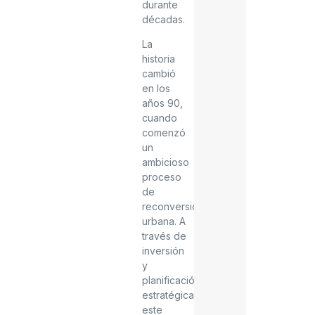
durante
décadas.
La
historia
cambió
en los
años 90,
cuando
comenzó
un
ambicioso
proceso
de
reconversión
urbana. A
través de
inversión
y
planificación
estratégica,
este