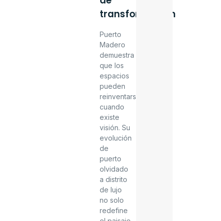
de
transformación
Puerto
Madero
demuestra
que los
espacios
pueden
reinventarse
cuando
existe
visión. Su
evolución
de
puerto
olvidado
a distrito
de lujo
no solo
redefine
el paisaje