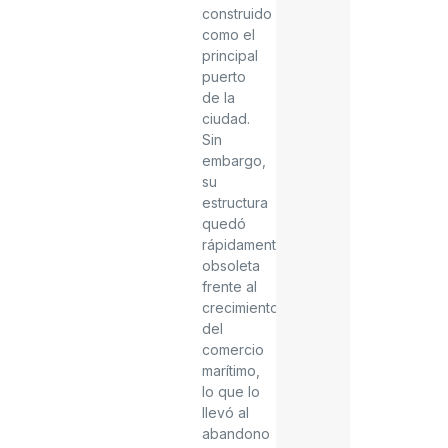
construido
como el
principal
puerto
de la
ciudad.
Sin
embargo,
su
estructura
quedó
rápidamente
obsoleta
frente al
crecimiento
del
comercio
marítimo,
lo que lo
llevó al
abandono