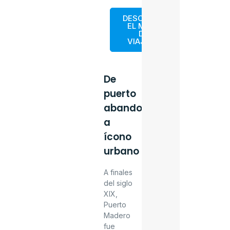
DESCARGA
EL MAPA
DE
VIAJERO
De
puerto
abandonado
a
ícono
urbano
A finales
del siglo
XIX,
Puerto
Madero
fue