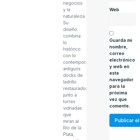
negocios
Web
y la
naturaleza.
Su
diseño
combina
Guarda mi
lo
nombre,
histórico
correo
con lo
electrónico
contemporáneo:
y web en
antiguos
este
docks de
navegador
ladrillo
para la
restaurados
próxima
junto a
vez que
torres
comente.
vidriadas
que
miran al
Río de la
Plata,