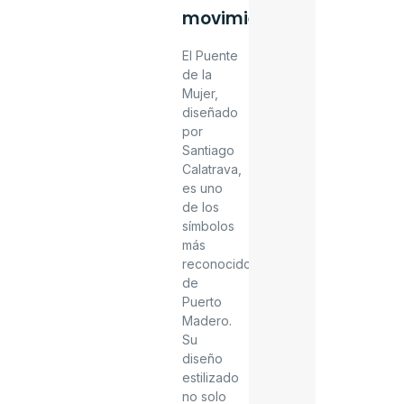
movimiento
El
Puente
de la
Mujer
,
diseñado
por
Santiago
Calatrava
,
es uno
de los
símbolos
más
reconocidos
de
Puerto
Madero.
Su
diseño
estilizado
no solo