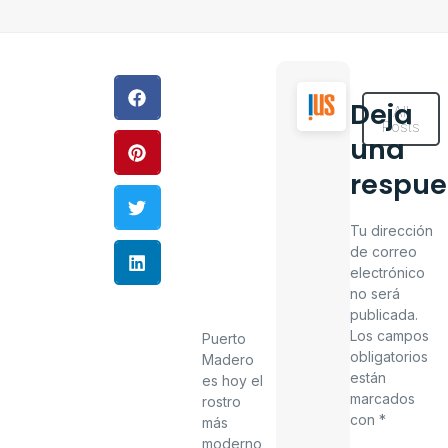
Deja
All
Posts
una
respue
Tu dirección
de correo
electrónico
no será
publicada.
Los campos
Puerto
obligatorios
Madero
están
es hoy el
marcados
rostro
con
*
más
moderno