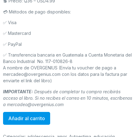
💲 Precio: Q36 – USD4.99
💳 Métodos de pago disponibles:
✅ Visa
✅ Mastercard
✅ PayPal
✅ Transferencia bancaria en Guatemala a Cuenta Monetaria del
Banco Industrial No. 117-010826-8
A nombre de OVERGENIUS (Envía tu voucher de pago a
mercadeo@overgenius.com con los datos para la factura par
enviarte el link del libro)
IMPORTANTE:
Después de completar tu compra recibirás
acceso al libro. Si no recibes el correo en 10 minutos, escríbenos
a
mercadeo@overgenius.com
Añadir al carrito
Categorías:
adolescencia
,
amor
,
Autoestima
,
educación
,