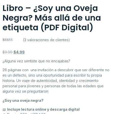
Libro – ¿Soy una Oveja
Negra? Más allá de una
etiqueta (PDF Digital)
(
3
valoraciones de clientes)
Valorado con
3
5.00
de 5 en
$
9.99
$
4.99
base a
valoraciones
de clientes
¿Alguna vez sentiste que no encajabas?
26 páginas con una invitación a descubrir que ser diferente no
es un defecto, sino una oportunidad para escribir tu propia
historia. Un viaje de autenticidad, identidad y crecimiento
personal para jóvenes y personas de todas las edades que
alguna vez se preguntaron:
¿Soy una oveja negra?
📖
Incluye lectura online y descarga digital