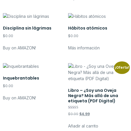
Disciplina sin lágrimas
Hábitos atómicos
$
0.00
$
0.00
Buy on AMAZON!
Más información
¡Oferta!
Inquebrantables
$
0.00
Libro – ¿Soy una Oveja
Negra? Más allá de una
Buy on AMAZON!
etiqueta (PDF Digital)
Valorado con
$
9.99
$
4.99
5.00
de 5
Añadir al carrito