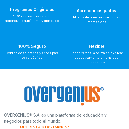
Programas Originales
Aprendamos juntos
100% pensados para un
El lema de nuestra comunidad
aprendizaje autónomo y didáctico
internacional
100% Seguro
Flexible
Contenidos filtrados y aptos para
Encontramos la forma de explicar
todo público
educativamente el tema que
necesites
OVERGENIUS® S.A. es una plataforma de educación y
negocios para todo el mundo.
QUIERES CONTACTARNOS?