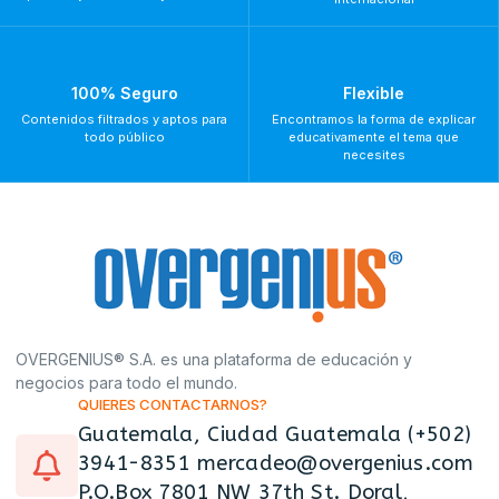
100% Seguro
Flexible
Contenidos filtrados y aptos para
Encontramos la forma de explicar
todo público
educativamente el tema que
necesites
OVERGENIUS® S.A. es una plataforma de educación y
negocios para todo el mundo.
QUIERES CONTACTARNOS?
Guatemala, Ciudad Guatemala (+502)
3941-8351 mercadeo@overgenius.com
P.O.Box 7801 NW 37th St. Doral,