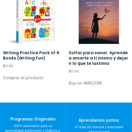
Writing Practice Pack of 4
Soltar para sanar: Aprende
Books (Writing Fun)
a amarte a ti mismo y dejar
ir lo que te lastima
$
9.99
$
0.00
Comprar el producto
Buy on AMAZON!
Programas Originales
Aprendamos juntos
100% pensados para un
El lema de nuestra comunidad
aprendizaje autónomo y didáctico
internacional