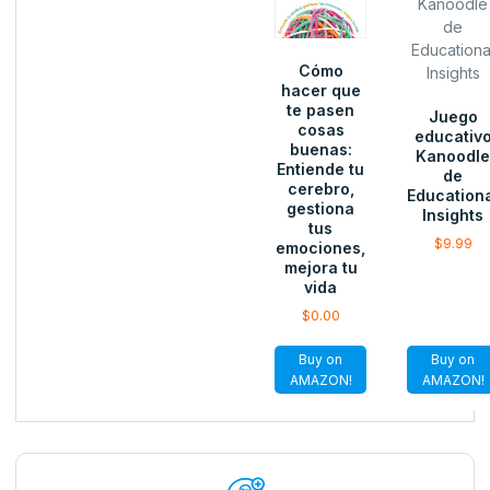
Cómo
hacer que
te pasen
Juego
cosas
educativ
buenas:
Kanoodl
Entiende tu
de
cerebro,
Education
gestiona
Insights
tus
$
9.99
emociones,
mejora tu
vida
$
0.00
Buy on
Buy on
AMAZON!
AMAZON!