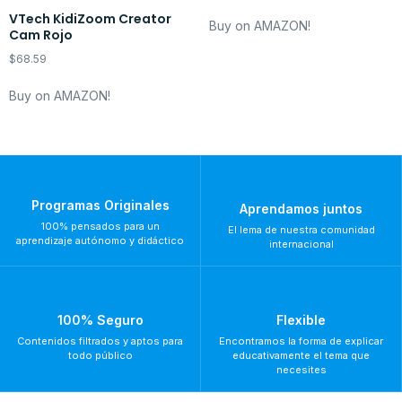
VTech KidiZoom Creator
Buy on AMAZON!
Cam Rojo
$
68.59
Buy on AMAZON!
Programas Originales
Aprendamos juntos
100% pensados para un
El lema de nuestra comunidad
aprendizaje autónomo y didáctico
internacional
100% Seguro
Flexible
Contenidos filtrados y aptos para
Encontramos la forma de explicar
todo público
educativamente el tema que
necesites