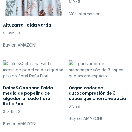
$
19.45
Más información
Altuzarra Falda Varda
$
1,395.00
Buy on AMAZON!
Dolce&Gabbana Falda
Organizador de
media de popelina de
autocompresión de 3
algodón plisado floral
capas que ahorra espacio
Rafia Fiori
$
15.99
$
1,445.00
Buy on AMAZON!
Buy on AMAZON!