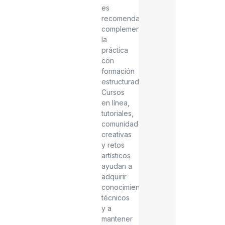
es
recomendable
complementar
la
práctica
con
formación
estructurada.
Cursos
en línea,
tutoriales,
comunidades
creativas
y retos
artísticos
ayudan a
adquirir
conocimientos
técnicos
y a
mantener