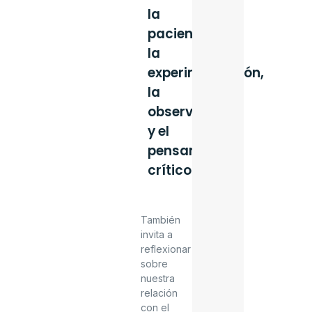
la
paciencia,
la
experimentación,
la
observación
y el
pensamiento
crítico.
También
invita a
reflexionar
sobre
nuestra
relación
con el