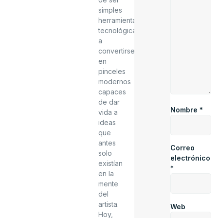
simples
herramientas
tecnológicas
a
convertirse
en
pinceles
modernos
capaces
de dar
Nombre
*
vida a
ideas
que
antes
Correo
solo
electrónico
existían
*
en la
mente
del
artista.
Web
Hoy,