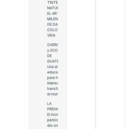
TINTES
NATURALES:
EL ARTE
MILENARIO
DE DAR
COLOR A LA
VIDA
OVERGENIUS
y SCOUTS
DE
GUATEMALA:
Una alianza
educativa
para formar
líderes que
transforman
el mundo
LA
PREHISTORIA:
El increíble
período que
dio origen a