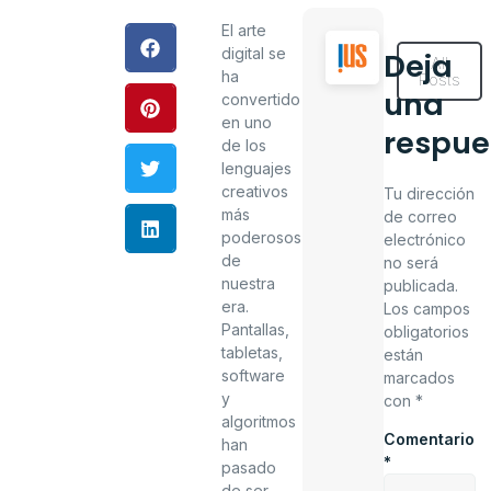
El arte
digital se
Deja
All
ha
Posts
una
convertido
en uno
respue
de los
lenguajes
creativos
Tu dirección
más
de correo
poderosos
electrónico
de
no será
nuestra
publicada.
era.
Los campos
Pantallas,
obligatorios
tabletas,
están
software
marcados
y
con
*
algoritmos
Comentario
han
*
pasado
de ser