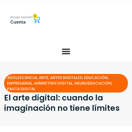
0
Iniciar sesión
Cuenta
ADOLESCENCIA
,
ARTE
,
ARTES DIGITALES
,
EDUCACIÓN
,
EMPRESARIAL
,
MÁRKETING DIGITAL
,
NEUROEDUCACIÓN
,
PAUTA DIGITAL
El arte digital: cuando la
imaginación no tiene límites