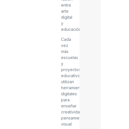
entre
arte
digital
y
educación.
Cada
vez
más
escuelas
y
proyectos
educativos
utilizan
herramientas
digitales
para
enseñar
creatividad,
pensamiento
visual