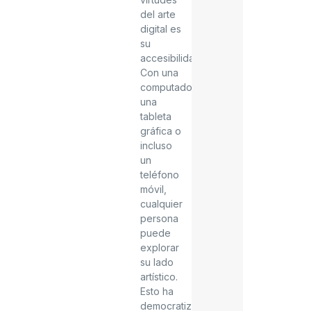
del arte
digital es
su
accesibilidad.
Con una
computadora,
una
tableta
gráfica o
incluso
un
teléfono
móvil,
cualquier
persona
puede
explorar
su lado
artístico.
Esto ha
democratizado