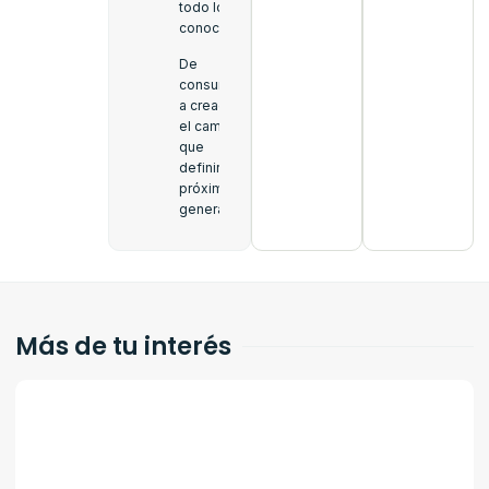
todo lo que
conocemos
De
consumidor
a creador:
el cambio
que
definirá a la
próxima
generación
Más de tu interés