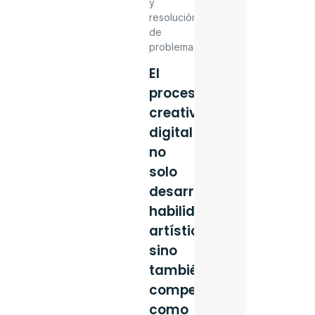
y
resolución
de
problemas.
El
proceso
creativo
digital
no
solo
desarrolla
habilidades
artísticas,
sino
también
competencias
como