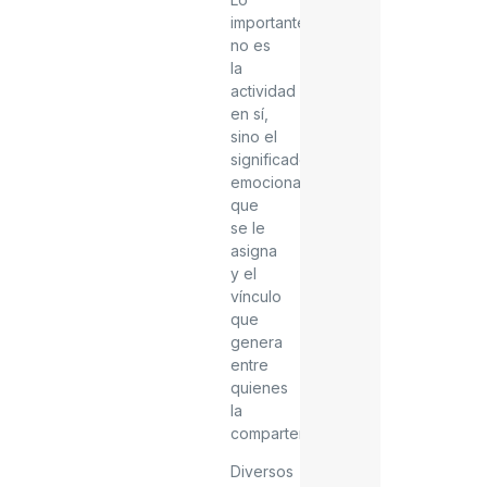
importante
no es
la
actividad
en sí,
sino el
significado
emocional
que
se le
asigna
y el
vínculo
que
genera
entre
quienes
la
comparten.
Diversos