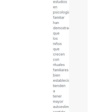
estudios
en
psicología
familiar
han
demostrado
que
los
niños
que
crecen
con
rituales
familiares
bien
establecidos
tienden
a
tener
mayor
autoestima,
sentido