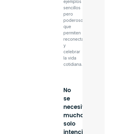
ejemplos
sencillos
pero
poderosos
que
permiten
reconectar
y
celebrar
la vida
cotidiana.
No
se
necesita
mucho:
solo
intención