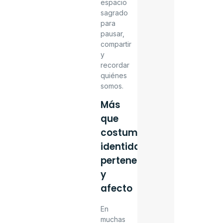
espacio
sagrado
para
pausar,
compartir
y
recordar
quiénes
somos.
Más
que
costumbres:
identidad,
pertenencia
y
afecto
En
muchas