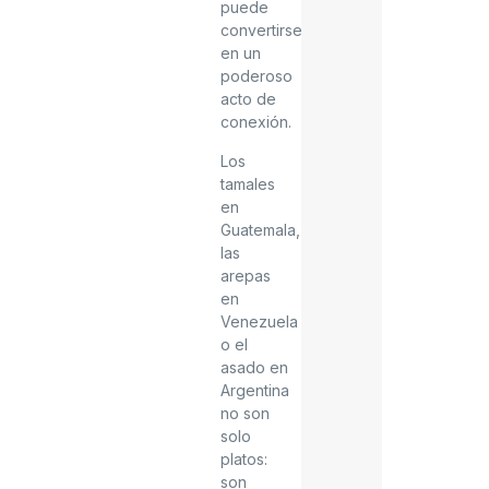
puede
convertirse
en un
poderoso
acto de
conexión.
Los
tamales
en
Guatemala,
las
arepas
en
Venezuela
o el
asado en
Argentina
no son
solo
platos:
son