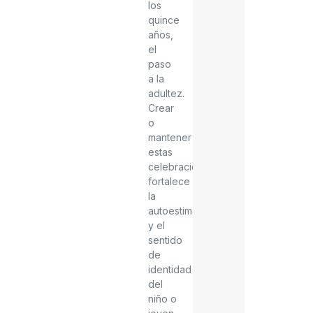
los
quince
años,
el
paso
a la
adultez.
Crear
o
mantener
estas
celebraciones
fortalece
la
autoestima
y el
sentido
de
identidad
del
niño o