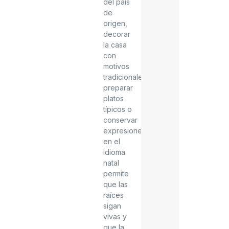
del país
de
origen,
decorar
la casa
con
motivos
tradicionales,
preparar
platos
típicos o
conservar
expresiones
en el
idioma
natal
permite
que las
raíces
sigan
vivas y
que la