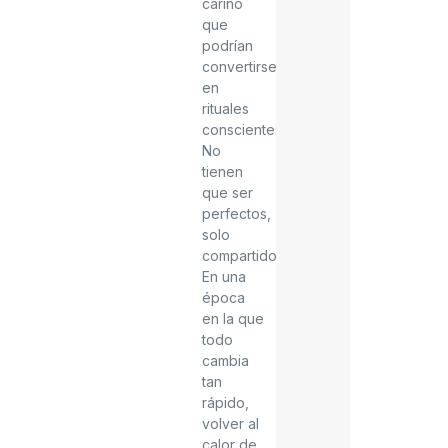
cariño
que
podrían
convertirse
en
rituales
conscientes.
No
tienen
que ser
perfectos,
solo
compartidos.
En una
época
en la que
todo
cambia
tan
rápido,
volver al
calor de