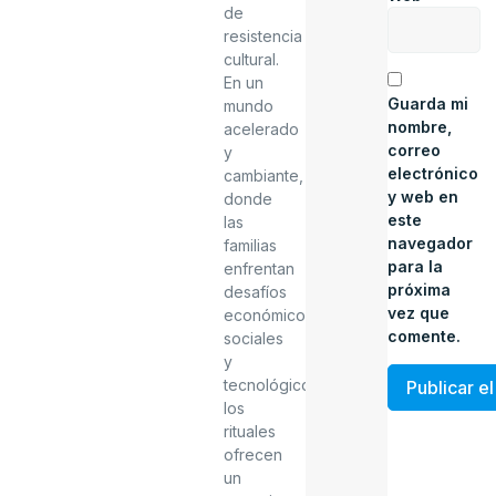
de
resistencia
cultural.
En un
Guarda mi
mundo
nombre,
acelerado
correo
y
electrónico
cambiante,
y web en
donde
este
las
navegador
familias
para la
enfrentan
próxima
desafíos
vez que
económicos,
comente.
sociales
y
tecnológicos,
los
rituales
ofrecen
un