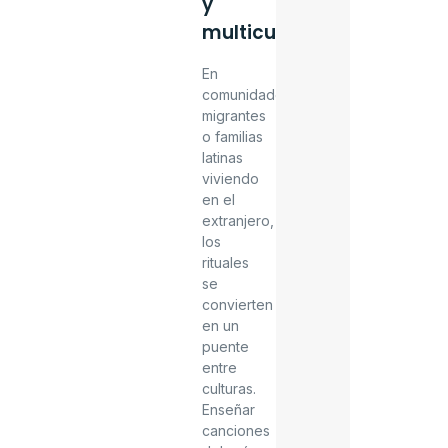
y
multiculturales
En
comunidades
migrantes
o familias
latinas
viviendo
en el
extranjero,
los
rituales
se
convierten
en un
puente
entre
culturas.
Enseñar
canciones