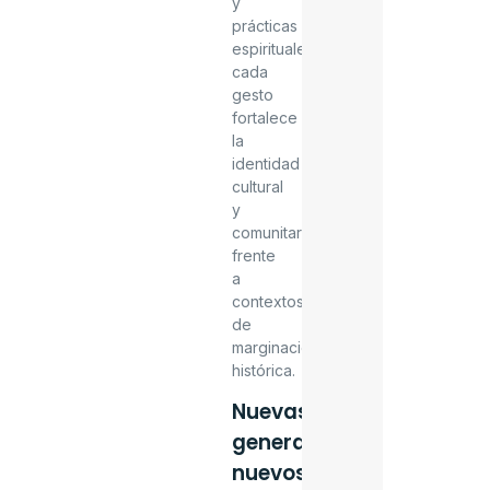
y
prácticas
espirituales,
cada
gesto
fortalece
la
identidad
cultural
y
comunitaria
frente
a
contextos
de
marginación
histórica.
Nuevas
generaciones,
nuevos