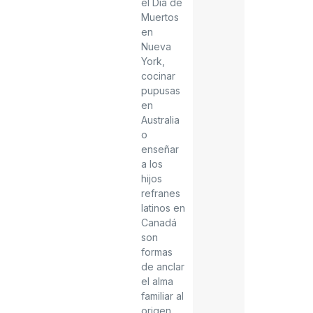
el Día de
Muertos
en
Nueva
York,
cocinar
pupusas
en
Australia
o
enseñar
a los
hijos
refranes
latinos en
Canadá
son
formas
de anclar
el alma
familiar al
origen.