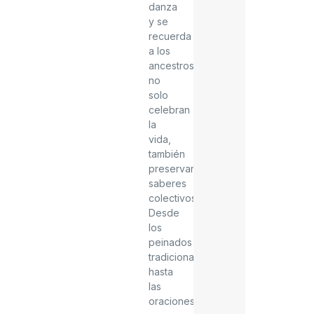
danza
y se
recuerda
a los
ancestros
no
solo
celebran
la
vida,
también
preservan
saberes
colectivos.
Desde
los
peinados
tradicionales
hasta
las
oraciones