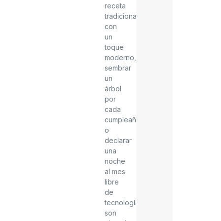
receta
tradicional
con
un
toque
moderno,
sembrar
un
árbol
por
cada
cumpleaños
o
declarar
una
noche
al mes
libre
de
tecnología
son