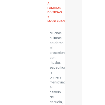
A
FAMILIAS
DIVERSAS
Y
MODERNAS.
Muchas
culturas
celebran
el
crecimiento
con
rituales
específicos:
la
primera
menstruación,
el
cambio
de
escuela,