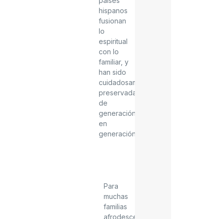
países
hispanos
fusionan
lo
espiritual
con lo
familiar, y
han sido
cuidadosamente
preservadas
de
generación
en
generación.
Para
muchas
familias
afrodescendientes