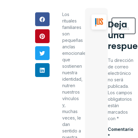
Los
rituales
Deja
All
familiares
Posts
una
son
pequeñas
respue
anclas
emocionales
que
Tu dirección
sostienen
de correo
nuestra
electrónico
identidad,
no será
nutren
publicada.
nuestros
Los campos
vínculos
obligatorios
y,
están
muchas
marcados
veces, le
con
*
dan
Comentario
sentido a
*
nuestra