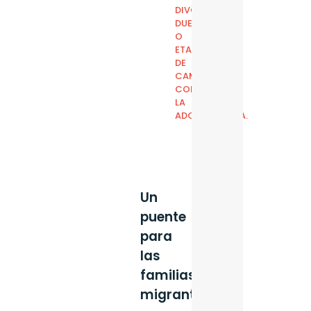
DIVORCIOS,
DUELOS
O
ETAPAS
DE
CAMBIO
COMO
LA
ADOLESCENCIA.
Un
puente
para
las
familias
migrantes