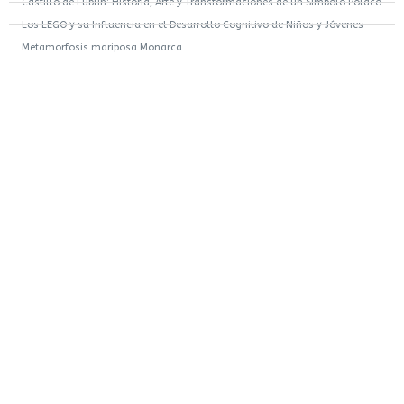
Castillo de Lublin: Historia, Arte y Transformaciones de un Símbolo Polaco
Los LEGO y su Influencia en el Desarrollo Cognitivo de Niños y Jóvenes
Metamorfosis mariposa Monarca