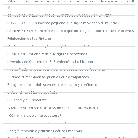
Sylvanian Families: el pequeño bosque que ha enamorado a generaciones 🌳
🐰
TINTES NATURALES: EL ARTE MILENARIO DE DAR COLOR A LA VIDA
LOS RESORTES: Un invento pequeño que sigue moviendo al mundo
LA PREHISTORIA: El increíble período que dio origen a todo lo que conocemos
Fabricación de las Pinturas
Machu Picchu: Historia, Misterio y Maravilla del Mundo
FUNKO POP!: mucho más que figuras cabezonas
Leyendas de Guatemala: El Sombrerón y La Llorona
Puerto Madero: el renacer urbano más icónico de Argentina
Cuando el mar avanza: pueblos que desaparecen
El bigote en los adolescentes: crecimiento y confianza
El Asombroso Mundo del Café
El Cacao y el Chocolate
GRAN FINAL PUENTES DE DESARROLLO 3 – FUNDACION BI
¿Cómo iniciarse en la escultura?
Depredador: ciencia ficción inspirada en ciencia real
Energía renovable y turbinas eólicas marinas