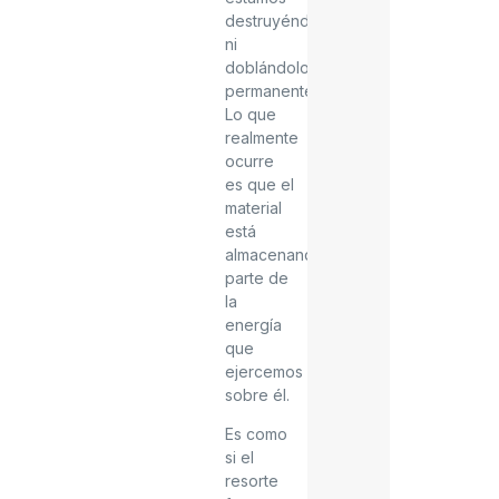
destruyéndolo
ni
doblándolo
permanentemente.
Lo que
realmente
ocurre
es que el
material
está
almacenando
parte de
la
energía
que
ejercemos
sobre él.
Es como
si el
resorte