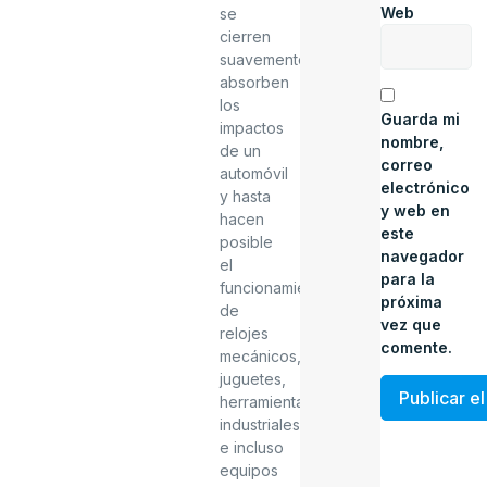
Web
se
cierren
suavemente,
absorben
los
Guarda mi
impactos
nombre,
de un
correo
automóvil
electrónico
y hasta
y web en
hacen
este
posible
navegador
el
para la
funcionamiento
próxima
de
vez que
relojes
comente.
mecánicos,
juguetes,
herramientas
industriales
e incluso
equipos