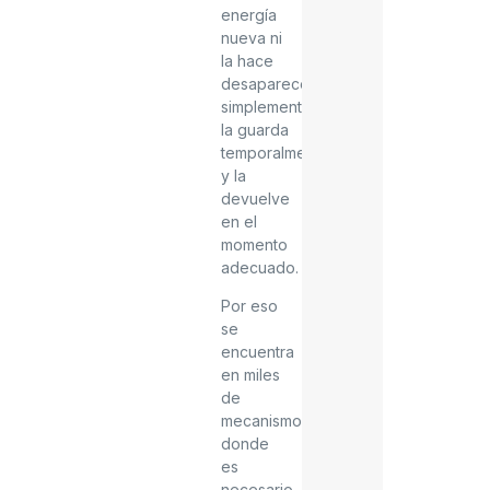
energía
nueva ni
la hace
desaparecer;
simplemente
la guarda
temporalmente
y la
devuelve
en el
momento
adecuado.
Por eso
se
encuentra
en miles
de
mecanismos
donde
es
necesario