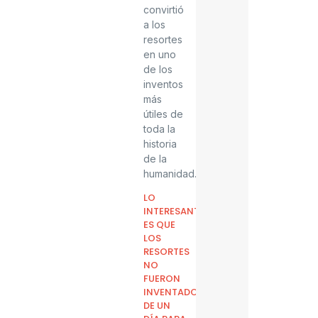
convirtió
a los
resortes
en uno
de los
inventos
más
útiles de
toda la
historia
de la
humanidad.
LO
INTERESANTE
ES QUE
LOS
RESORTES
NO
FUERON
INVENTADOS
DE UN