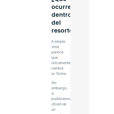
ocurre
dentro
del
resorte?
A simple
vista
parece
que
únicamente
cambia
su forma.
Sin
embargo,
si
pudiéramos
observar
un