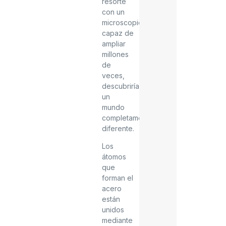
resorte
con un
microscopio
capaz de
ampliar
millones
de
veces,
descubriríamos
un
mundo
completamente
diferente.
Los
átomos
que
forman el
acero
están
unidos
mediante