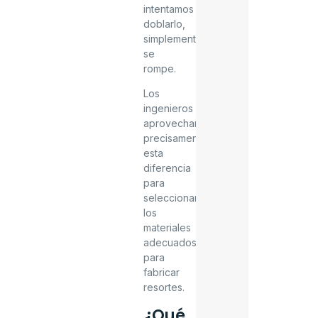
intentamos
doblarlo,
simplemente
se
rompe.
Los
ingenieros
aprovechan
precisamente
esta
diferencia
para
seleccionar
los
materiales
adecuados
para
fabricar
resortes.
¿Qué