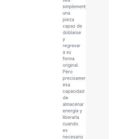
simplemente
una
pieza
capaz de
doblarse
y
regresar
a su
forma
original.
Pero
precisamente
esa
capacidad
de
almacenar
energía y
liberarla
cuando
es
necesario