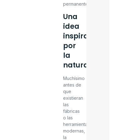
permanentes.
Una
idea
inspirada
por
la
naturaleza
Muchísimo
antes de
que
existieran
las
fábricas
o las
herramientas
modernas,
la