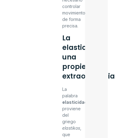
controlar
movimientos
de forma
precisa.
La
elasticidad:
una
propiedad
extraordinaria
La
palabra
elasticidad
proviene
del
griego
elastikos
,
que