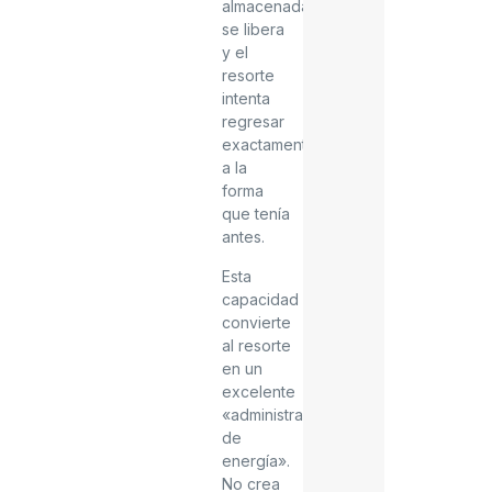
almacenada
se libera
y el
resorte
intenta
regresar
exactamente
a la
forma
que tenía
antes.
Esta
capacidad
convierte
al resorte
en un
excelente
«administrador
de
energía».
No crea