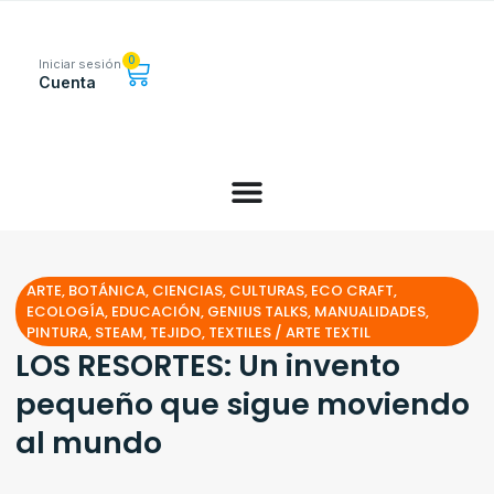
0
Iniciar sesión
Cuenta
ARTE
,
BOTÁNICA
,
CIENCIAS
,
CULTURAS
,
ECO CRAFT
,
ECOLOGÍA
,
EDUCACIÓN
,
GENIUS TALKS
,
MANUALIDADES
,
PINTURA
,
STEAM
,
TEJIDO
,
TEXTILES / ARTE TEXTIL
LOS RESORTES: Un invento
pequeño que sigue moviendo
al mundo