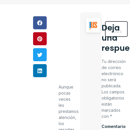
Deja
All
Posts
una
respue
Tu dirección
de correo
electrónico
no será
publicada.
Aunque
Los campos
pocas
obligatorios
veces
están
les
marcados
prestamos
con
*
atención,
los
Comentario
resortes