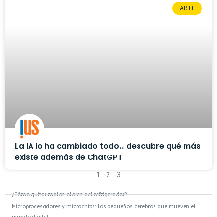
ARTE
La IA lo ha cambiado todo… descubre qué más
existe además de ChatGPT
1
2
3
¿Cómo quitar malos olores del refrigerador?
Microprocesadores y microchips: los pequeños cerebros que mueven el
mundo digital