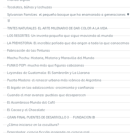
Tecolotes, búhos y lechuzas
Sylvanian Families: el pequeño bosque que ha enamorado a generaciones 🌳
🐰
TINTES NATURALES: EL ARTE MILENARIO DE DAR COLOR A LA VIDA
LOS RESORTES: Un invento pequeño que sigue moviendo al mundo
LA PREHISTORIA: El increíble período que dio origen a todo lo que conocemos
Fabricación de las Pinturas
Machu Picchu: Historia, Misterio y Maravilla del Mundo
FUNKO POP!: mucho más que figuras cabezonas
Leyendas de Guatemala: El Sombrerón y La Llorona
Puerto Madero: el renacer urbano más icónico de Argentina
El bigote en los adolescentes: crecimiento y confianza
Cuando el mar avanza: pueblos que desaparecen
El Asombroso Mundo del Café
El Cacao y el Chocolate
GRAN FINAL PUENTES DE DESARROLLO 3 – FUNDACION BI
¿Cómo iniciarse en la escultura?
Depredador: ciencia ficción inspirada en ciencia real