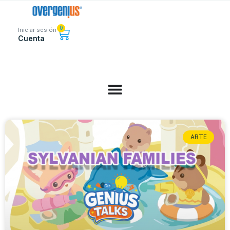
0
Iniciar sesión
Cuenta
ARTE