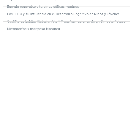
Energía renovable y turbinas eólicas marinas
Los LEGO y su Influencia en el Desarrollo Cognitivo de Niños y Jóvenes
Castillo de Lublin: Historia, Arte y Transformaciones de un Símbolo Polaco
Metamorfosis mariposa Monarca