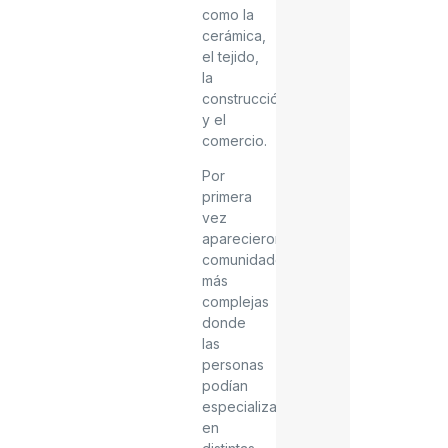
como la
cerámica,
el tejido,
la
construcción
y el
comercio.
Por
primera
vez
aparecieron
comunidades
más
complejas
donde
las
personas
podían
especializarse
en