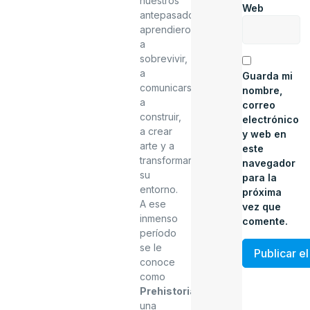
nuestros
Web
antepasados
aprendieron
a
sobrevivir,
a
Guarda mi
comunicarse,
nombre,
a
correo
construir,
electrónico
a crear
y web en
arte y a
este
transformar
navegador
su
para la
entorno.
próxima
A ese
vez que
inmenso
comente.
período
se le
conoce
como
Prehistoria
,
una