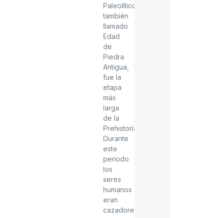
Paleolítico,
también
llamado
Edad
de
Piedra
Antigua,
fue la
etapa
más
larga
de la
Prehistoria.
Durante
este
período
los
seres
humanos
eran
cazadores