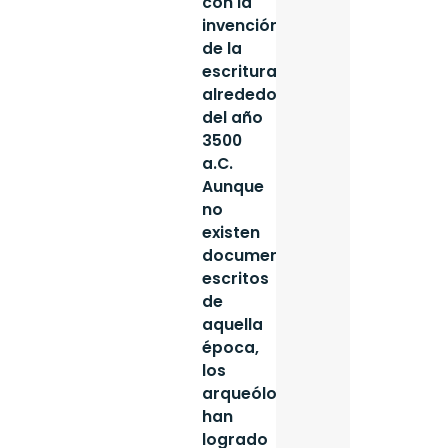
con la
invención
de la
escritura
alrededor
del año
3500
a.C.
Aunque
no
existen
documentos
escritos
de
aquella
época,
los
arqueólogos
han
logrado