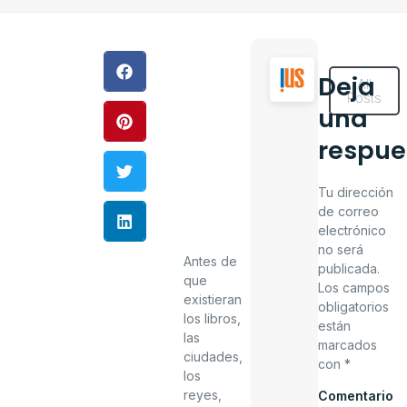
Deja
All
Posts
una
respue
Tu dirección
de correo
electrónico
no será
Antes de
publicada.
que
Los campos
existieran
obligatorios
los libros,
están
las
marcados
ciudades,
con
*
los
reyes,
Comentario