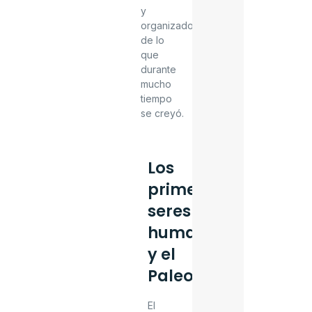
y
organizados
de lo
que
durante
mucho
tiempo
se creyó.
Los
primeros
seres
humanos
y el
Paleolítico
El