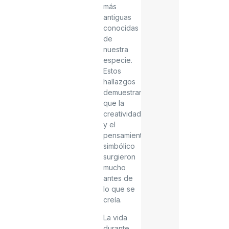
más
antiguas
conocidas
de
nuestra
especie.
Estos
hallazgos
demuestran
que la
creatividad
y el
pensamiento
simbólico
surgieron
mucho
antes de
lo que se
creía.
La vida
durante