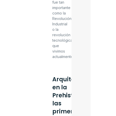
fue tan
importante
como la
Revolución
Industrial
o la
revolución
tecnológica
que
vivimos
actualmente.
Arquitectura
en la
Prehistoria:
las
primeras