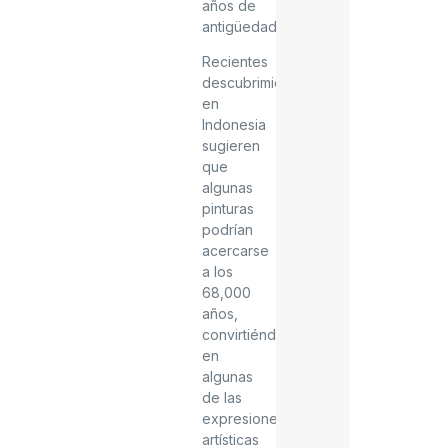
años de
antigüedad.
Recientes
descubrimientos
en
Indonesia
sugieren
que
algunas
pinturas
podrían
acercarse
a los
68,000
años,
convirtiéndose
en
algunas
de las
expresiones
artísticas