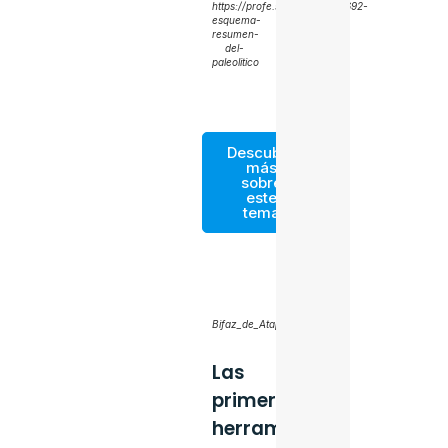
https://profe.social/posts/91692-
esquema-
resumen-
del-
paleolitico
Descubre
más
sobre
este
tema
Bifaz_de_Atapuerca_(TG10)
Las
primeras
herramientas