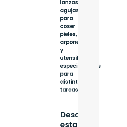
lanzas,
agujas
para
coser
pieles,
arpones
y
utensilios
especializados
para
distintas
tareas.
Descarga
esta