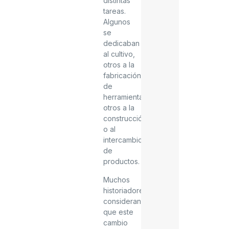
distintas
tareas.
Algunos
se
dedicaban
al cultivo,
otros a la
fabricación
de
herramientas,
otros a la
construcción
o al
intercambio
de
productos.
Muchos
historiadores
consideran
que este
cambio