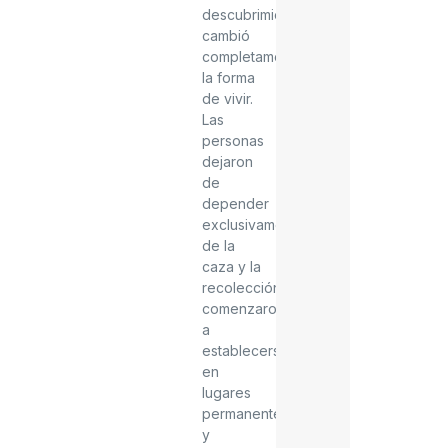
descubrimiento
cambió
completamente
la forma
de vivir.
Las
personas
dejaron
de
depender
exclusivamente
de la
caza y la
recolección,
comenzaron
a
establecerse
en
lugares
permanentes
y