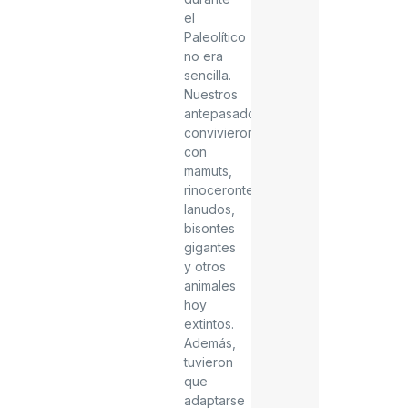
el
Paleolítico
no era
sencilla.
Nuestros
antepasados
convivieron
con
mamuts,
rinocerontes
lanudos,
bisontes
gigantes
y otros
animales
hoy
extintos.
Además,
tuvieron
que
adaptarse