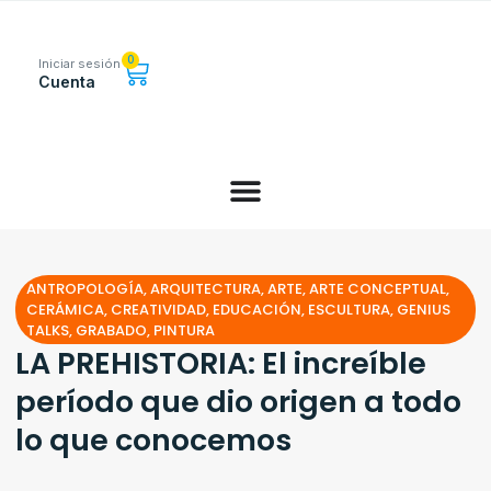
0
Iniciar sesión
Cuenta
ANTROPOLOGÍA
,
ARQUITECTURA
,
ARTE
,
ARTE CONCEPTUAL
,
CERÁMICA
,
CREATIVIDAD
,
EDUCACIÓN
,
ESCULTURA
,
GENIUS
TALKS
,
GRABADO
,
PINTURA
LA PREHISTORIA: El increíble
período que dio origen a todo
lo que conocemos