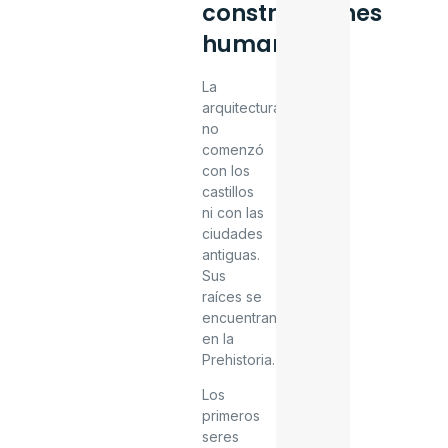
construcciones
humanas
La
arquitectura
no
comenzó
con los
castillos
ni con las
ciudades
antiguas.
Sus
raíces se
encuentran
en la
Prehistoria.
Los
primeros
seres