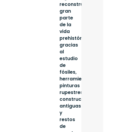
reconstruir
gran
parte
de la
vida
prehistórica
gracias
al
estudio
de
fósiles,
herramientas,
pinturas
rupestres,
construcciones
antiguas
y
restos
de