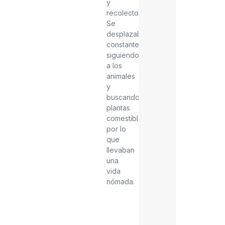
y
recolectores.
Se
desplazaban
constantemente
siguiendo
a los
animales
y
buscando
plantas
comestibles,
por lo
que
llevaban
una
vida
nómada.