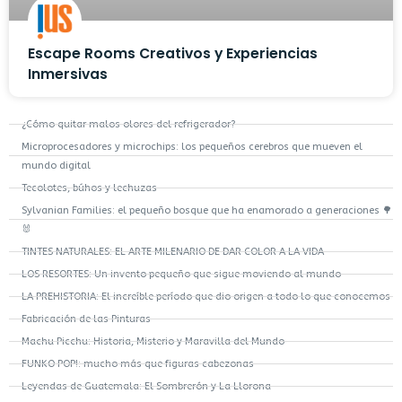
Escape Rooms Creativos y Experiencias
Inmersivas
¿Cómo quitar malos olores del refrigerador?
Microprocesadores y microchips: los pequeños cerebros que mueven el
mundo digital
Tecolotes, búhos y lechuzas
Sylvanian Families: el pequeño bosque que ha enamorado a generaciones 🌳
🐰
TINTES NATURALES: EL ARTE MILENARIO DE DAR COLOR A LA VIDA
LOS RESORTES: Un invento pequeño que sigue moviendo al mundo
LA PREHISTORIA: El increíble período que dio origen a todo lo que conocemos
Fabricación de las Pinturas
Machu Picchu: Historia, Misterio y Maravilla del Mundo
FUNKO POP!: mucho más que figuras cabezonas
Leyendas de Guatemala: El Sombrerón y La Llorona