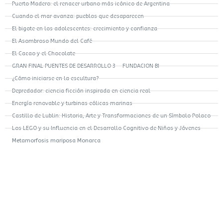
Puerto Madero: el renacer urbano más icónico de Argentina
Cuando el mar avanza: pueblos que desaparecen
El bigote en los adolescentes: crecimiento y confianza
El Asombroso Mundo del Café
El Cacao y el Chocolate
GRAN FINAL PUENTES DE DESARROLLO 3 – FUNDACION BI
¿Cómo iniciarse en la escultura?
Depredador: ciencia ficción inspirada en ciencia real
Energía renovable y turbinas eólicas marinas
Castillo de Lublin: Historia, Arte y Transformaciones de un Símbolo Polaco
Los LEGO y su Influencia en el Desarrollo Cognitivo de Niños y Jóvenes
Metamorfosis mariposa Monarca