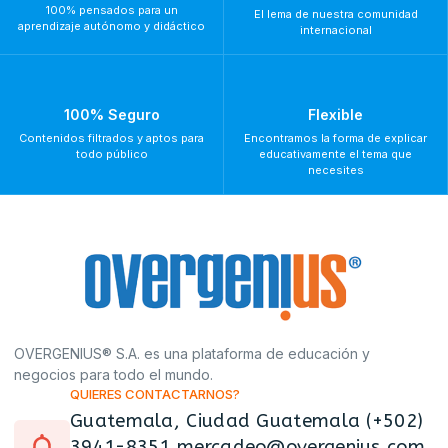
100% pensados para un
El lema de nuestra comunidad
aprendizaje autónomo y didáctico
internacional
100% Seguro
Flexible
Contenidos filtrados y aptos para
Encontramos la forma de explicar
todo público
educativamente el tema que
necesites
OVERGENIUS® S.A. es una plataforma de educación y
negocios para todo el mundo.
QUIERES CONTACTARNOS?
Guatemala, Ciudad Guatemala (+502)
3941-8351 mercadeo@overgenius.com