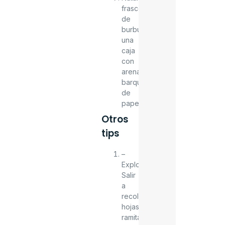
frasco
de
burbujas,
una
caja
con
arena,
barquitos
de
papel.
Otros
tips
–
Explora.
Salir
a
recolectar
hojas,
ramitas