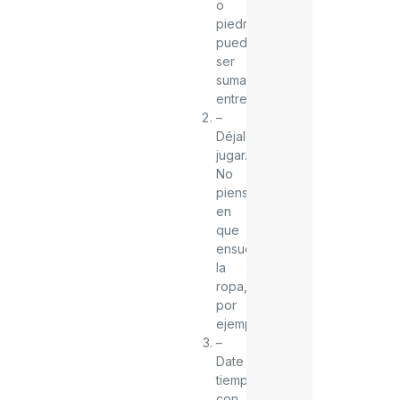
o
piedras
puede
ser
sumamente
entretenido.
–
Déjalos
jugar.
No
pienses
en
que
ensuciaran
la
ropa,
por
ejemplo.
–
Date
tiempo
con