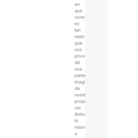
en
que
vivimos
es
tan
metódico
que
nos
priva
de
esa
parte
imaginativa
de
nuestro
propio
ser.
Anímate
tú
mismo(a)
a