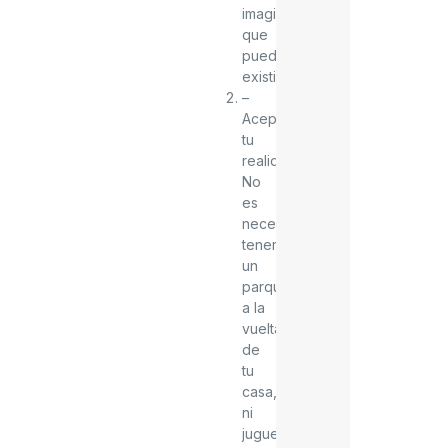
imaginas
que
pueda
existir.
–
Acepta
tu
realidad.
No
es
necesario
tener
un
parque
a la
vuelta
de
tu
casa,
ni
juguetes