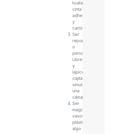
toallas,
cinta
adhesiva
y
cartón
Ser
reportero(a)
o
periodista:
Libreta
y
lapicero,
cajita
simulando
una
cámara
Ser
mago:
vasos
plásticos,
algo