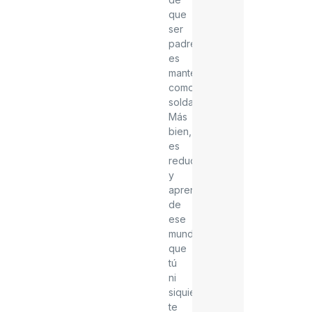
que
ser
padre
es
mantenerte
como
soldado.
Más
bien,
es
reducirte
y
aprender
de
ese
mundo
que
tú
ni
siquiera
te