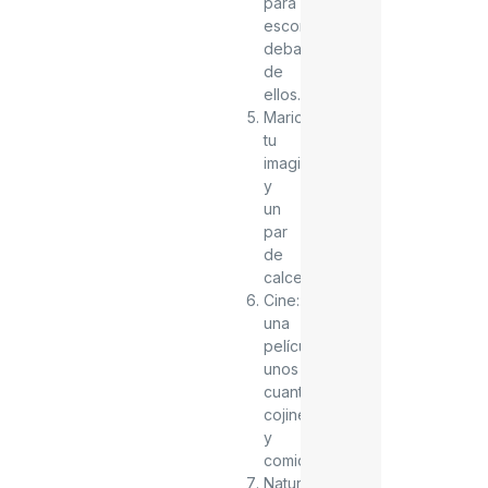
para
esconder
debajo
de
ellos.
Marionetas:
tu
imaginación
y
un
par
de
calcetines.
Cine:
una
película,
unos
cuantos
cojines
y
comida.
Naturaleza: