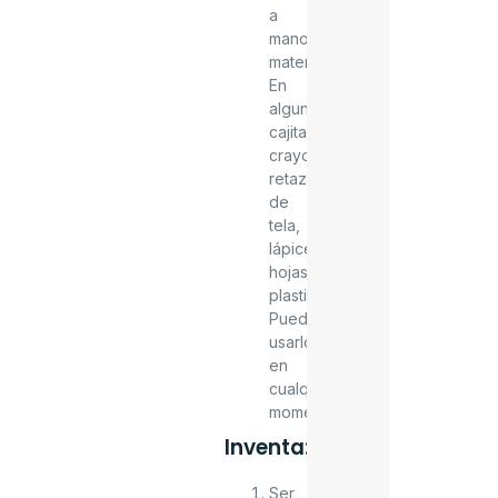
a
mano
material.
En
alguna
cajita,
crayones,
retazos
de
tela,
lápices,
hojas,
plastilina.
Puedes
usarlos
en
cualquier
momento.
Inventa:
Ser