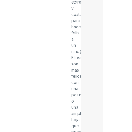
extravagantes
y
costosos
para
hacer
feliz
a
un
niño(a).
Ellos(as)
son
más
felices
con
una
pelusa
o
una
simple
hoja
que
puedas