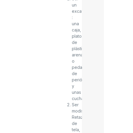
un
excavador(a)
:
una
caja,
platos
de
plástico,
arena
o
pedacitos
de
periódico
y
unas
cucharas
Ser
modista:
Retazos
de
tela,