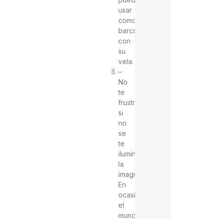
usar
como
barco
con
su
vela.
–
No
te
frustres
si
no
se
te
ilumina
la
imaginación.
En
ocasiones
el
mundo