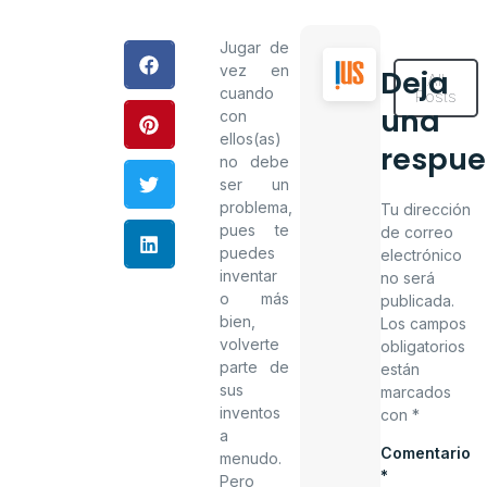
Jugar de
vez en
Deja
All
cuando
Posts
una
con
ellos(as)
respue
no debe
ser un
problema,
Tu dirección
pues te
de correo
puedes
electrónico
inventar
no será
o más
publicada.
bien,
Los campos
volverte
obligatorios
parte de
están
sus
marcados
inventos
con
*
a
Comentario
menudo.
*
Pero