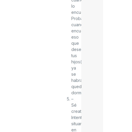
lo
encuentres.
Probablemente
cuando
encuentres
eso
que
deseas,
tus
hijos(as)
ya
se
habrán
quedado
dormidos.
–
Sé
creativo(a).
Intenta
situarte
en