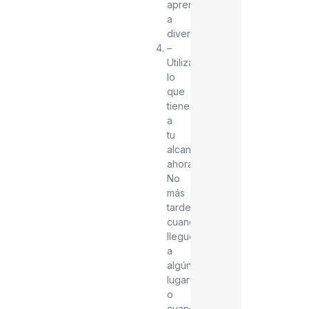
aprender
a
divertirte.
–
Utiliza
lo
que
tienes
a
tu
alcance
ahora.
No
más
tarde
cuando
llegues
a
algún
lugar
o
cuando