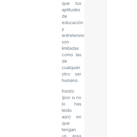
que tus
aptitudes
de
educación
y
entretenimiento
son
limitadas
como las
de
cualquier
otro ser
humano.
Insisto
(por si no
lo has
leído
aún) en
que
tengan
un área