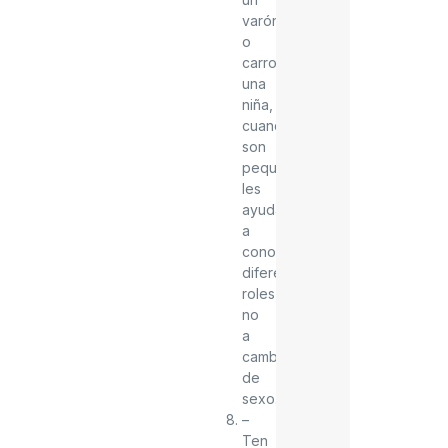
varón
o
carros
una
niña,
cuando
son
pequeños(as)
les
ayuda
a
conocer
diferentes
roles,
no
a
cambiar
de
sexo.
–
Ten