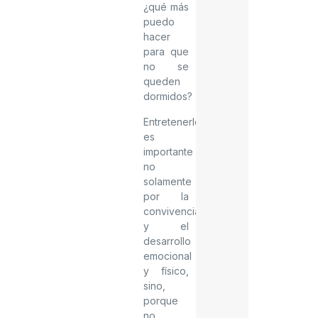
¿qué más
puedo
hacer
para que
no se
queden
dormidos?
Entretenerlos
es
importante
no
solamente
por la
convivencia
y el
desarrollo
emocional
y físico,
sino,
porque
no