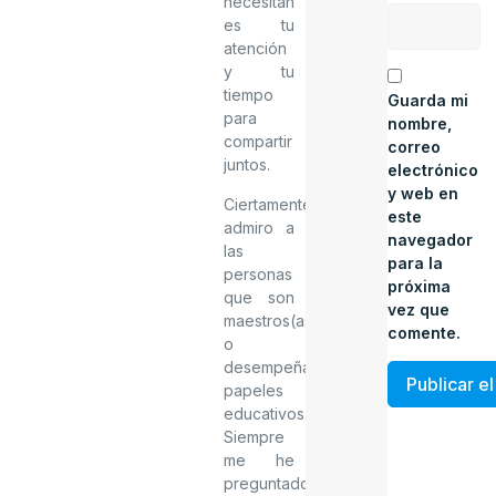
necesitan
es tu
atención
y tu
tiempo
Guarda mi
para
nombre,
compartir
correo
juntos.
electrónico
y web en
Ciertamente
este
admiro a
navegador
las
para la
personas
próxima
que son
vez que
maestros(as)
comente.
o
desempeñan
papeles
educativos.
Siempre
me he
preguntado,