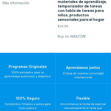
materiales de aprendizaje,
Más información
temporizador de tareas
con tabla de tareas para
niños, productos
sensoriales para el hogar
$
29.99
Buy on AMAZON!
Programas Originales
Aprendamos juntos
100% pensados para un
El lema de nuestra comunidad
aprendizaje autónomo y didáctico
internacional
100% Seguro
Flexible
Contenidos filtrados y aptos para
Encontramos la forma de explicar
todo público
educativamente el tema que