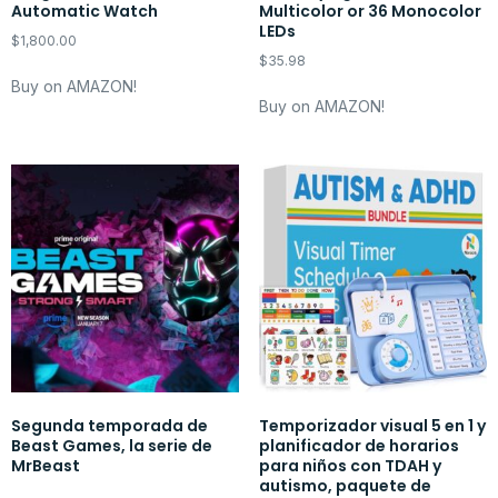
Automatic Watch
Multicolor or 36 Monocolor
LEDs
$
1,800.00
$
35.98
Buy on AMAZON!
Buy on AMAZON!
Segunda temporada de
Temporizador visual 5 en 1 y
Beast Games, la serie de
planificador de horarios
MrBeast
para niños con TDAH y
autismo, paquete de