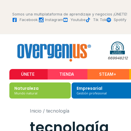
Somos una multiplataforma de aprendizaje y negocios ¡ÚNETE!
Facebook
Instagram
Youtube
Tik Tok
Spotify
669948212
ÚNETE
TIENDA
STEAM+
Naturaleza
Empresarial
Mundo natural
Gestión profesional
Inicio
/ tecnología
tecnología