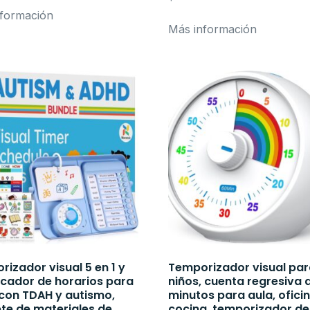
formación
Más información
izador visual 5 en 1 y
Temporizador visual pa
icador de horarios para
niños, cuenta regresiva 
 con TDAH y autismo,
minutos para aula, oficin
te de materiales de
cocina, temporizador de