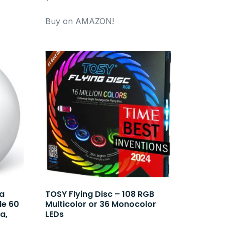
Buy on AMAZON!
ra
TOSY Flying Disc – 108 RGB
de 60
Multicolor or 36 Monocolor
a,
LEDs