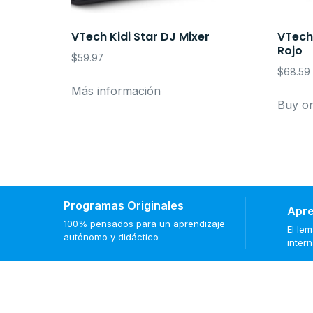
VTech Kidi Star DJ Mixer
VTech
Rojo
$
59.97
$
68.59
Más información
Buy o
Programas Originales
Apre
100% pensados para un aprendizaje
El le
autónomo y didáctico
inter