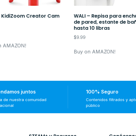
 KidiZoom Creator Cam
WALI – Repisa para ench
de pared, estante de ba
hasta 10 libras
$
9.99
n AMAZON!
Buy on AMAZON!
ndamos juntos
100% Seguro
ma de nuestra comunidad
Contenidos filtrados y ap
nacional
público