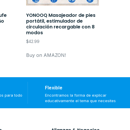
ufe
YONOOQ Masajeador de pies
ño
portátil, estimulador de
circulación recargable con 8
modos
$
42.99
Buy on AMAZON!
Flexible
tos para todo
Encontramos la forma de explicar
educativamente el tema que necesites