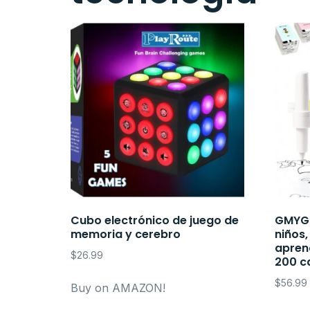
Cubo electrónico de juego de
GMYGB
memoria y cerebro
niños,
apren
$
26.99
200 c
$
56.99
Buy on AMAZON!