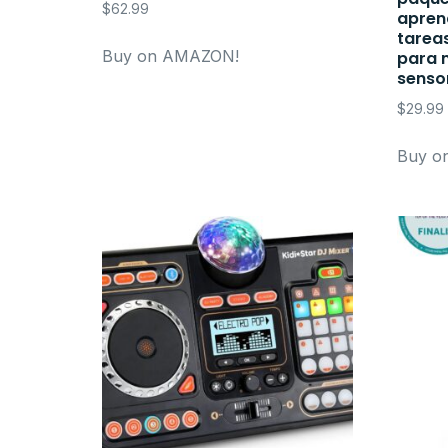
$
62.99
apren
tareas
Buy on AMAZON!
para 
sensor
$
29.99
Buy o