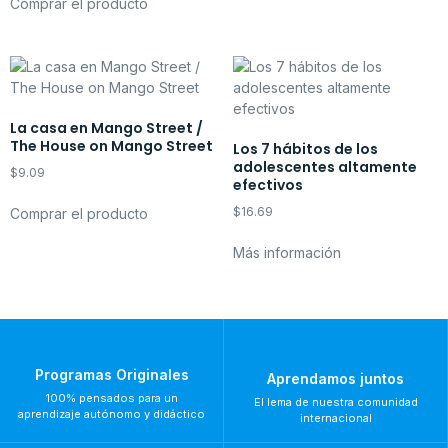
Comprar el producto
La casa en Mango Street /
The House on Mango Street
Los 7 hábitos de los
adolescentes altamente
$
9.09
efectivos
$
16.69
Comprar el producto
Más información
Programas Originales
Aprendamos juntos
100% pensados para un
El lema de nuestra comunidad
aprendizaje autónomo y didáctico
internacional