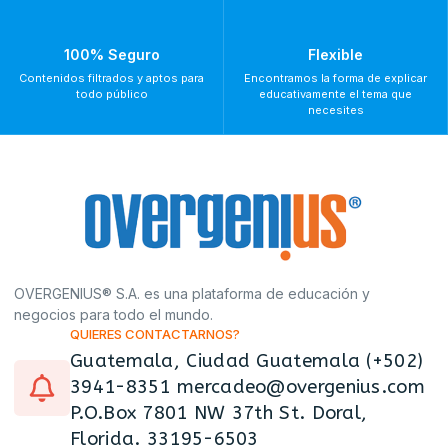
100% Seguro
Flexible
Contenidos filtrados y aptos para
Encontramos la forma de explicar
todo público
educativamente el tema que
necesites
OVERGENIUS® S.A. es una plataforma de educación y
negocios para todo el mundo.
QUIERES CONTACTARNOS?
Guatemala, Ciudad Guatemala (+502)
3941-8351 mercadeo@overgenius.com
P.O.Box 7801 NW 37th St. Doral,
Florida. 33195-6503