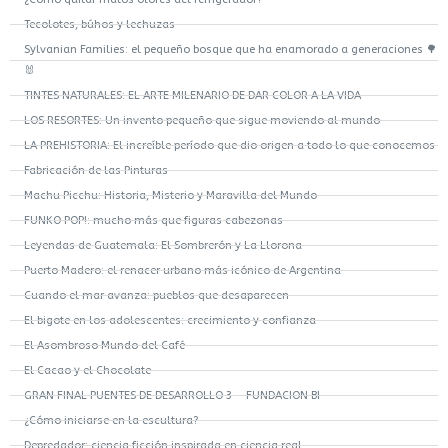
Tecolotes, búhos y lechuzas
Sylvanian Families: el pequeño bosque que ha enamorado a generaciones 🌳
🐰
TINTES NATURALES: EL ARTE MILENARIO DE DAR COLOR A LA VIDA
LOS RESORTES: Un invento pequeño que sigue moviendo al mundo
LA PREHISTORIA: El increíble período que dio origen a todo lo que conocemos
Fabricación de las Pinturas
Machu Picchu: Historia, Misterio y Maravilla del Mundo
FUNKO POP!: mucho más que figuras cabezonas
Leyendas de Guatemala: El Sombrerón y La Llorona
Puerto Madero: el renacer urbano más icónico de Argentina
Cuando el mar avanza: pueblos que desaparecen
El bigote en los adolescentes: crecimiento y confianza
El Asombroso Mundo del Café
El Cacao y el Chocolate
GRAN FINAL PUENTES DE DESARROLLO 3 – FUNDACION BI
¿Cómo iniciarse en la escultura?
Depredador: ciencia ficción inspirada en ciencia real