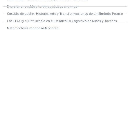
Energía renovable y turbinas eólicas marinas
Castillo de Lublin: Historia, Arte y Transformaciones de un Símbolo Polaco
Los LEGO y su Influencia en el Desarrollo Cognitivo de Niños y Jóvenes
Metamorfosis mariposa Monarca