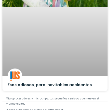
Esos odiosos, pero inevitables accidentes
Microprocesadores y microchips: los pequeños cerebros que mueven el
mundo digital
¿Cómo quitar malos olores del refrigerador?