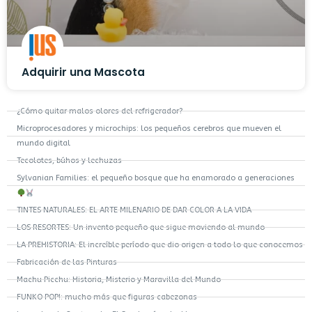
Adquirir una Mascota
¿Cómo quitar malos olores del refrigerador?
Microprocesadores y microchips: los pequeños cerebros que mueven el
mundo digital
Tecolotes, búhos y lechuzas
Sylvanian Families: el pequeño bosque que ha enamorado a generaciones
TINTES NATURALES: EL ARTE MILENARIO DE DAR COLOR A LA VIDA
LOS RESORTES: Un invento pequeño que sigue moviendo al mundo
LA PREHISTORIA: El increíble período que dio origen a todo lo que conocemos
Fabricación de las Pinturas
Machu Picchu: Historia, Misterio y Maravilla del Mundo
FUNKO POP!: mucho más que figuras cabezonas