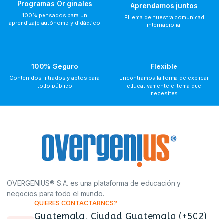
Programas Originales
Aprendamos juntos
100% pensados para un
El lema de nuestra comunidad
aprendizaje autónomo y didáctico
internacional
100% Seguro
Flexible
Contenidos filtrados y aptos para
Encontramos la forma de explicar
todo público
educativamente el tema que
necesites
OVERGENIUS® S.A. es una plataforma de educación y
negocios para todo el mundo.
QUIERES CONTACTARNOS?
Guatemala, Ciudad Guatemala (+502)