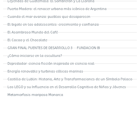
Leyendas de Guatemala: El Sombrerón y La Llorona
Puerto Madero: el renacer urbano más icónico de Argentina
Cuando el mar avanza: pueblos que desaparecen
El bigote en los adolescentes: crecimiento y confianza
El Asombroso Mundo del Café
El Cacao y el Chocolate
GRAN FINAL PUENTES DE DESARROLLO 3 – FUNDACION BI
¿Cómo iniciarse en la escultura?
Depredador: ciencia ficción inspirada en ciencia real
Energía renovable y turbinas eólicas marinas
Castillo de Lublin: Historia, Arte y Transformaciones de un Símbolo Polaco
Los LEGO y su Influencia en el Desarrollo Cognitivo de Niños y Jóvenes
Metamorfosis mariposa Monarca