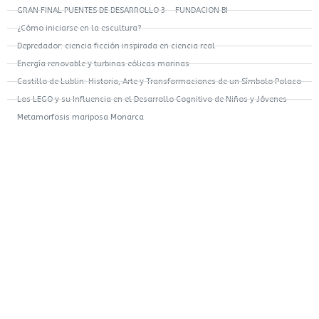
GRAN FINAL PUENTES DE DESARROLLO 3 – FUNDACION BI
¿Cómo iniciarse en la escultura?
Depredador: ciencia ficción inspirada en ciencia real
Energía renovable y turbinas eólicas marinas
Castillo de Lublin: Historia, Arte y Transformaciones de un Símbolo Polaco
Los LEGO y su Influencia en el Desarrollo Cognitivo de Niños y Jóvenes
Metamorfosis mariposa Monarca