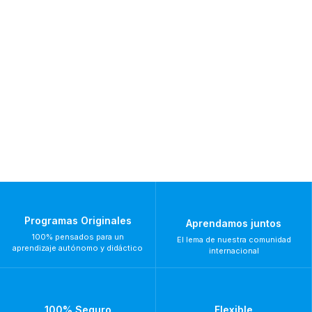
Programas Originales
Aprendamos juntos
100% pensados para un
El lema de nuestra comunidad
aprendizaje autónomo y didáctico
internacional
100% Seguro
Flexible