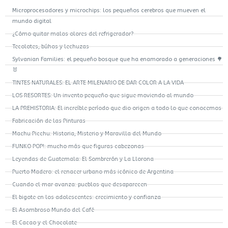
Microprocesadores y microchips: los pequeños cerebros que mueven el
mundo digital
¿Cómo quitar malos olores del refrigerador?
Tecolotes, búhos y lechuzas
Sylvanian Families: el pequeño bosque que ha enamorado a generaciones 🌳
🐰
TINTES NATURALES: EL ARTE MILENARIO DE DAR COLOR A LA VIDA
LOS RESORTES: Un invento pequeño que sigue moviendo al mundo
LA PREHISTORIA: El increíble período que dio origen a todo lo que conocemos
Fabricación de las Pinturas
Machu Picchu: Historia, Misterio y Maravilla del Mundo
FUNKO POP!: mucho más que figuras cabezonas
Leyendas de Guatemala: El Sombrerón y La Llorona
Puerto Madero: el renacer urbano más icónico de Argentina
Cuando el mar avanza: pueblos que desaparecen
El bigote en los adolescentes: crecimiento y confianza
El Asombroso Mundo del Café
El Cacao y el Chocolate