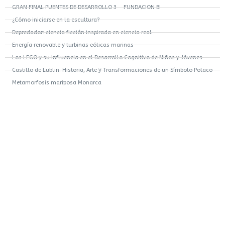
GRAN FINAL PUENTES DE DESARROLLO 3 – FUNDACION BI
¿Cómo iniciarse en la escultura?
Depredador: ciencia ficción inspirada en ciencia real
Energía renovable y turbinas eólicas marinas
Los LEGO y su Influencia en el Desarrollo Cognitivo de Niños y Jóvenes
Castillo de Lublin: Historia, Arte y Transformaciones de un Símbolo Polaco
Metamorfosis mariposa Monarca