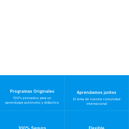
Programas Originales
Aprendamos juntos
100% pensados para un
El lema de nuestra comunidad
aprendizaje autónomo y didáctico
internacional
100% Seguro
Flexible