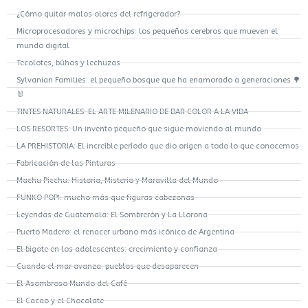
¿Cómo quitar malos olores del refrigerador?
Microprocesadores y microchips: los pequeños cerebros que mueven el
mundo digital
Tecolotes, búhos y lechuzas
Sylvanian Families: el pequeño bosque que ha enamorado a generaciones 🌳
🐰
TINTES NATURALES: EL ARTE MILENARIO DE DAR COLOR A LA VIDA
LOS RESORTES: Un invento pequeño que sigue moviendo al mundo
LA PREHISTORIA: El increíble período que dio origen a todo lo que conocemos
Fabricación de las Pinturas
Machu Picchu: Historia, Misterio y Maravilla del Mundo
FUNKO POP!: mucho más que figuras cabezonas
Leyendas de Guatemala: El Sombrerón y La Llorona
Puerto Madero: el renacer urbano más icónico de Argentina
El bigote en los adolescentes: crecimiento y confianza
Cuando el mar avanza: pueblos que desaparecen
El Asombroso Mundo del Café
El Cacao y el Chocolate