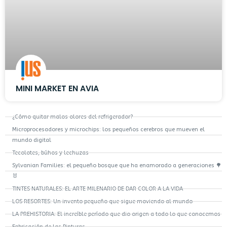
MINI MARKET EN AVIA
¿Cómo quitar malos olores del refrigerador?
Microprocesadores y microchips: los pequeños cerebros que mueven el
mundo digital
Tecolotes, búhos y lechuzas
Sylvanian Families: el pequeño bosque que ha enamorado a generaciones 🌳
🐰
TINTES NATURALES: EL ARTE MILENARIO DE DAR COLOR A LA VIDA
LOS RESORTES: Un invento pequeño que sigue moviendo al mundo
LA PREHISTORIA: El increíble período que dio origen a todo lo que conocemos
Fabricación de las Pinturas