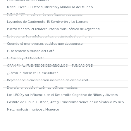
Machu Picchu: Historia, Misterio y Maravilla del Mundo
FUNKO POP!: mucho más que figuras cabezonas
Leyendas de Guatemala: El Sombrerón y La Llorona
Puerto Madero: el renacer urbano más icónico de Argentina
El bigote en los adolescentes: crecimiento y confianza
Cuando el mar avanza: pueblos que desaparecen
El Asombroso Mundo del Café
El Cacao y el Chocolate
GRAN FINAL PUENTES DE DESARROLLO 3 – FUNDACION BI
¿Cómo iniciarse en la escultura?
Depredador: ciencia ficción inspirada en ciencia real
Energía renovable y turbinas eólicas marinas
Los LEGO y su Influencia en el Desarrollo Cognitivo de Niños y Jóvenes
Castillo de Lublin: Historia, Arte y Transformaciones de un Símbolo Polaco
Metamorfosis mariposa Monarca