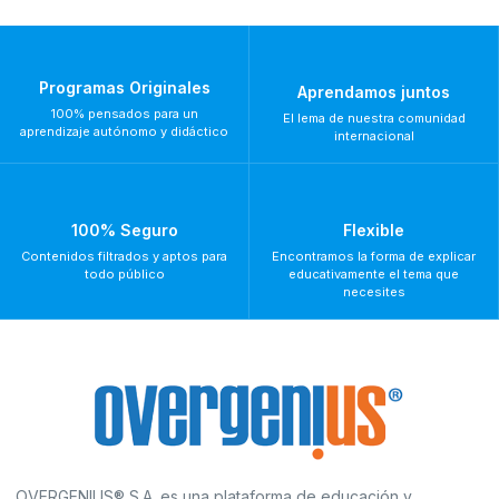
Programas Originales
Aprendamos juntos
100% pensados para un
El lema de nuestra comunidad
aprendizaje autónomo y didáctico
internacional
100% Seguro
Flexible
Contenidos filtrados y aptos para
Encontramos la forma de explicar
todo público
educativamente el tema que
necesites
OVERGENIUS® S.A. es una plataforma de educación y