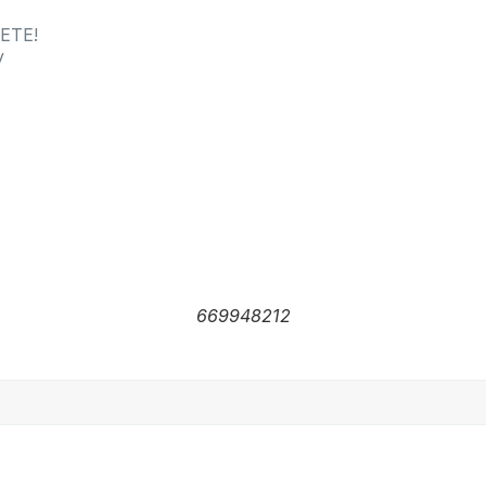
NETE!
y
669948212