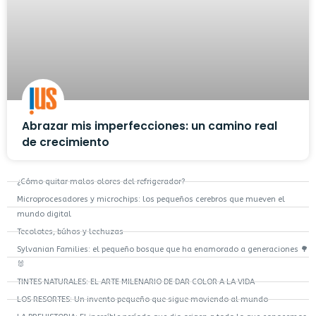
Abrazar mis imperfecciones: un camino real
de crecimiento
¿Cómo quitar malos olores del refrigerador?
Microprocesadores y microchips: los pequeños cerebros que mueven el
mundo digital
Tecolotes, búhos y lechuzas
Sylvanian Families: el pequeño bosque que ha enamorado a generaciones 🌳
🐰
TINTES NATURALES: EL ARTE MILENARIO DE DAR COLOR A LA VIDA
LOS RESORTES: Un invento pequeño que sigue moviendo al mundo