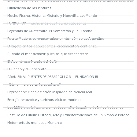
LA PREHISTORIA: El increíble período que dio origen a todo lo que conocemos
Fabricación de las Pinturas
Machu Picchu: Historia, Misterio y Maravilla del Mundo
FUNKO POP!: mucho más que figuras cabezonas
Leyendas de Guatemala: El Sombrerón y La Llorona
Puerto Madero: el renacer urbano más icónico de Argentina
El bigote en los adolescentes: crecimiento y confianza
Cuando el mar avanza: pueblos que desaparecen
El Asombroso Mundo del Café
El Cacao y el Chocolate
GRAN FINAL PUENTES DE DESARROLLO 3 – FUNDACION BI
¿Cómo iniciarse en la escultura?
Depredador: ciencia ficción inspirada en ciencia real
Energía renovable y turbinas eólicas marinas
Los LEGO y su Influencia en el Desarrollo Cognitivo de Niños y Jóvenes
Castillo de Lublin: Historia, Arte y Transformaciones de un Símbolo Polaco
Metamorfosis mariposa Monarca