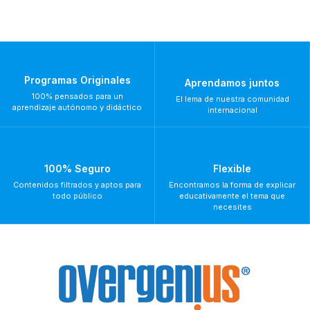
Programas Originales
Aprendamos juntos
100% pensados para un
El lema de nuestra comunidad
aprendizaje autónomo y didáctico
internacional
100% Seguro
Flexible
Contenidos filtrados y aptos para
Encontramos la forma de explicar
todo público
educativamente el tema que
necesites