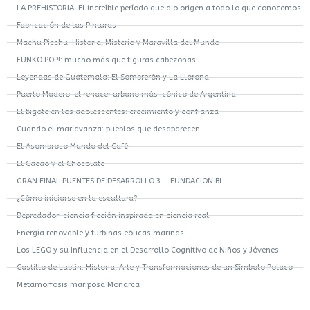
LA PREHISTORIA: El increíble período que dio origen a todo lo que conocemos
Fabricación de las Pinturas
Machu Picchu: Historia, Misterio y Maravilla del Mundo
FUNKO POP!: mucho más que figuras cabezonas
Leyendas de Guatemala: El Sombrerón y La Llorona
Puerto Madero: el renacer urbano más icónico de Argentina
El bigote en los adolescentes: crecimiento y confianza
Cuando el mar avanza: pueblos que desaparecen
El Asombroso Mundo del Café
El Cacao y el Chocolate
GRAN FINAL PUENTES DE DESARROLLO 3 – FUNDACION BI
¿Cómo iniciarse en la escultura?
Depredador: ciencia ficción inspirada en ciencia real
Energía renovable y turbinas eólicas marinas
Los LEGO y su Influencia en el Desarrollo Cognitivo de Niños y Jóvenes
Castillo de Lublin: Historia, Arte y Transformaciones de un Símbolo Polaco
Metamorfosis mariposa Monarca