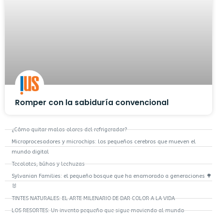
Romper con la sabiduría convencional
¿Cómo quitar malos olores del refrigerador?
Microprocesadores y microchips: los pequeños cerebros que mueven el
mundo digital
Tecolotes, búhos y lechuzas
Sylvanian Families: el pequeño bosque que ha enamorado a generaciones 🌳
🐰
TINTES NATURALES: EL ARTE MILENARIO DE DAR COLOR A LA VIDA
LOS RESORTES: Un invento pequeño que sigue moviendo al mundo