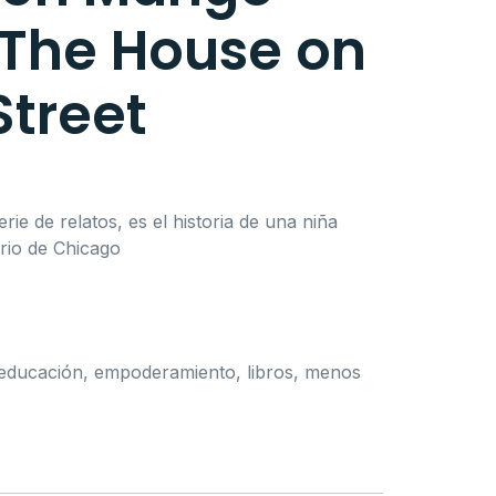
/ The House on
treet
ie de relatos, es el historia de una niña
rrio de Chicago
educación
,
empoderamiento
,
libros
,
menos