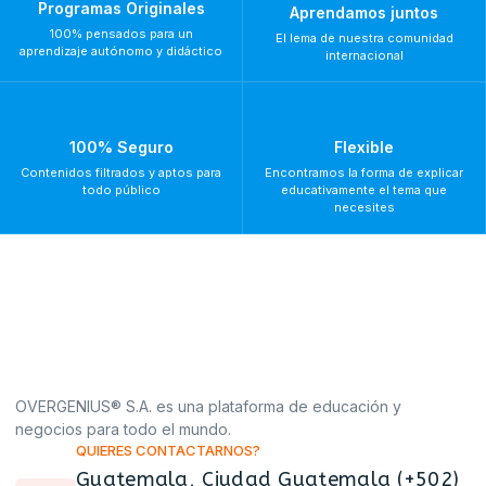
Programas Originales
Aprendamos juntos
100% pensados para un
El lema de nuestra comunidad
aprendizaje autónomo y didáctico
internacional
100% Seguro
Flexible
Contenidos filtrados y aptos para
Encontramos la forma de explicar
todo público
educativamente el tema que
necesites
OVERGENIUS® S.A. es una plataforma de educación y
negocios para todo el mundo.
QUIERES CONTACTARNOS?
Guatemala, Ciudad Guatemala (+502)