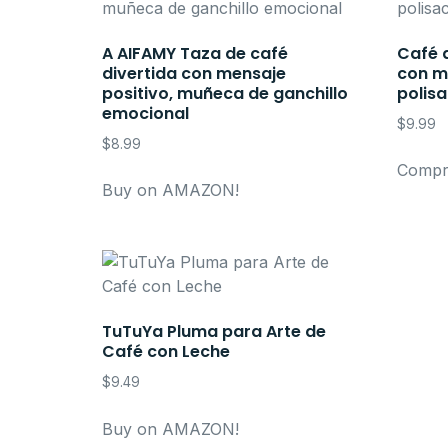
A AIFAMY Taza de café
Café 
divertida con mensaje
con me
positivo, muñeca de ganchillo
polis
emocional
$
9.99
$
8.99
Compra
Buy on AMAZON!
TuTuYa Pluma para Arte de
Café con Leche
$
9.49
Buy on AMAZON!