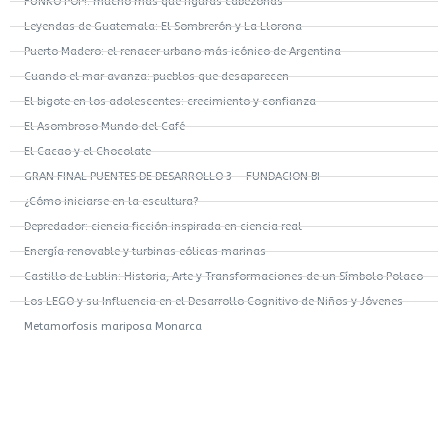
FUNKO POP!: mucho más que figuras cabezonas
Leyendas de Guatemala: El Sombrerón y La Llorona
Puerto Madero: el renacer urbano más icónico de Argentina
Cuando el mar avanza: pueblos que desaparecen
El bigote en los adolescentes: crecimiento y confianza
El Asombroso Mundo del Café
El Cacao y el Chocolate
GRAN FINAL PUENTES DE DESARROLLO 3 – FUNDACION BI
¿Cómo iniciarse en la escultura?
Depredador: ciencia ficción inspirada en ciencia real
Energía renovable y turbinas eólicas marinas
Castillo de Lublin: Historia, Arte y Transformaciones de un Símbolo Polaco
Los LEGO y su Influencia en el Desarrollo Cognitivo de Niños y Jóvenes
Metamorfosis mariposa Monarca