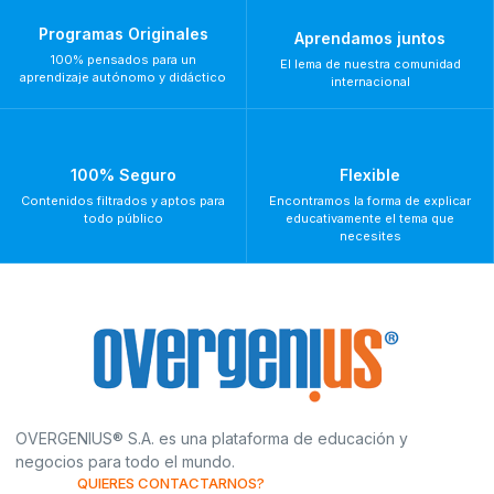
Programas Originales
Aprendamos juntos
100% pensados para un
El lema de nuestra comunidad
aprendizaje autónomo y didáctico
internacional
100% Seguro
Flexible
Contenidos filtrados y aptos para
Encontramos la forma de explicar
todo público
educativamente el tema que
necesites
OVERGENIUS® S.A. es una plataforma de educación y
negocios para todo el mundo.
QUIERES CONTACTARNOS?