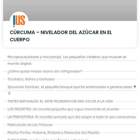
CÚRCUMA – NIVELADOR DEL AZÚCAR EN EL
CUERPO
Microprocesadores y microchips: los pequeños cerebros que mueven el
mundo digital
¿Cómo quitar malos olores del refrigerador?
Tecolotes, búhos y lechuzas
Sylvanian Families: el pequeño bosque que ha enamorado a generaciones 🌳
🐰
TINTES NATURALES: EL ARTE MILENARIO DE DAR COLOR A LA VIDA
LOS RESORTES: Un invento pequeño que sigue moviendo al mundo
LA PREHISTORIA: El increíble período que dio origen a todo lo que conocemos
Fabricación de las Pinturas
Machu Picchu: Historia, Misterio y Maravilla del Mundo