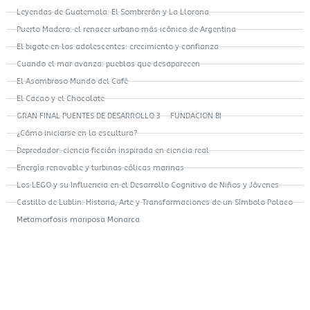
Leyendas de Guatemala: El Sombrerón y La Llorona
Puerto Madero: el renacer urbano más icónico de Argentina
El bigote en los adolescentes: crecimiento y confianza
Cuando el mar avanza: pueblos que desaparecen
El Asombroso Mundo del Café
El Cacao y el Chocolate
GRAN FINAL PUENTES DE DESARROLLO 3 – FUNDACION BI
¿Cómo iniciarse en la escultura?
Depredador: ciencia ficción inspirada en ciencia real
Energía renovable y turbinas eólicas marinas
Los LEGO y su Influencia en el Desarrollo Cognitivo de Niños y Jóvenes
Castillo de Lublin: Historia, Arte y Transformaciones de un Símbolo Polaco
Metamorfosis mariposa Monarca