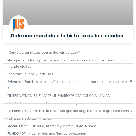
¡Dale una mordida a la historia de los helados!
¿Cómo quitar malos olores del refrigerador?
Microprocesadores y microchips: los pequeños cerebros que mueven el
mundo digital
Tecolotes, búhos y lechuzas
Sylvanian Families: el pequeño bosque que ha enamorado a generaciones 🌳
🐰
TINTES NATURALES: EL ARTE MILENARIO DE DAR COLOR A LA VIDA
LOS RESORTES: Un invento pequeño que sigue moviendo al mundo
LA PREHISTORIA: El increíble período que dio origen a todo lo que conocemos
Fabricación de las Pinturas
Machu Picchu: Historia, Misterio y Maravilla del Mundo
FUNKO POP!: mucho más que figuras cabezonas