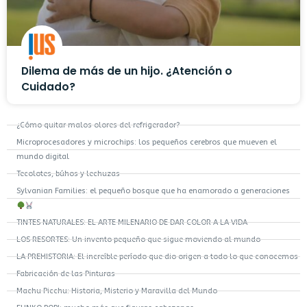
Dilema de más de un hijo. ¿Atención o
Cuidado?
¿Cómo quitar malos olores del refrigerador?
Microprocesadores y microchips: los pequeños cerebros que mueven el
mundo digital
Tecolotes, búhos y lechuzas
Sylvanian Families: el pequeño bosque que ha enamorado a generaciones
TINTES NATURALES: EL ARTE MILENARIO DE DAR COLOR A LA VIDA
LOS RESORTES: Un invento pequeño que sigue moviendo al mundo
LA PREHISTORIA: El increíble período que dio origen a todo lo que conocemos
Fabricación de las Pinturas
Machu Picchu: Historia, Misterio y Maravilla del Mundo