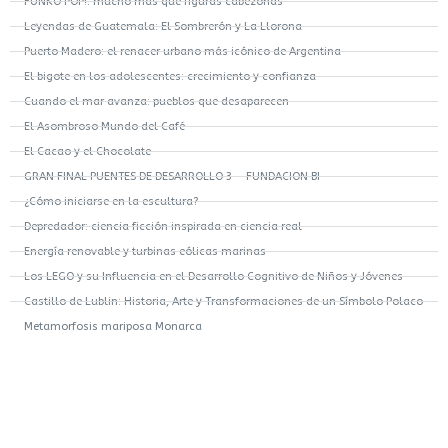
FUNKO POP!: mucho más que figuras cabezonas
Leyendas de Guatemala: El Sombrerón y La Llorona
Puerto Madero: el renacer urbano más icónico de Argentina
El bigote en los adolescentes: crecimiento y confianza
Cuando el mar avanza: pueblos que desaparecen
El Asombroso Mundo del Café
El Cacao y el Chocolate
GRAN FINAL PUENTES DE DESARROLLO 3 – FUNDACION BI
¿Cómo iniciarse en la escultura?
Depredador: ciencia ficción inspirada en ciencia real
Energía renovable y turbinas eólicas marinas
Los LEGO y su Influencia en el Desarrollo Cognitivo de Niños y Jóvenes
Castillo de Lublin: Historia, Arte y Transformaciones de un Símbolo Polaco
Metamorfosis mariposa Monarca