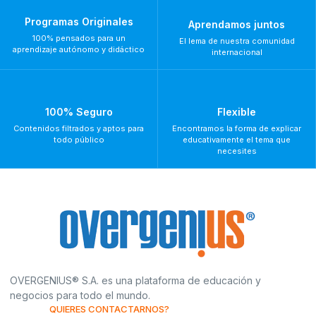
Programas Originales
Aprendamos juntos
100% pensados para un
El lema de nuestra comunidad
aprendizaje autónomo y didáctico
internacional
100% Seguro
Flexible
Contenidos filtrados y aptos para
Encontramos la forma de explicar
todo público
educativamente el tema que
necesites
OVERGENIUS® S.A. es una plataforma de educación y
negocios para todo el mundo.
QUIERES CONTACTARNOS?