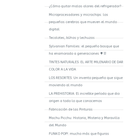
¿Cómo quitar malos olores del refrigerador?
Microprocesadores y microchips: los
pequeños cerebros que mueven el mundo
digital
Tecolotes, búhos y lechuzas
Sylvanian Families: el pequeño bosque que
ha enamorado a generaciones 🌳🐰
TINTES NATURALES: EL ARTE MILENARIO DE DAR
COLOR A LA VIDA
LOS RESORTES: Un invento pequeño que sigue
moviendo al mundo
LA PREHISTORIA: El increíble período que dio
origen a todo lo que conocemos
Fabricación de las Pinturas
Machu Picchu: Historia, Misterio y Maravilla
del Mundo
FUNKO POP!: mucho más que figuras