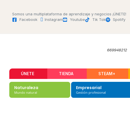
Somos una multiplataforma de aprendizaje y negocios ¡ÚNETE!
Facebook
Instagram
Youtube
Tik Tok
Spotify
669948212
ÚNETE
TIENDA
STEAM+
Naturaleza
Empresarial
Mundo natural
Gestión profesional