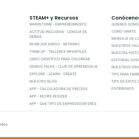
STEAM+ y Recursos
Conóceno
MARKETHINK - EMPRENDIMIENTO
QUIENES SOM
CÓMO UNIRTE
ACTITUD INCLUSIVA - LENGUA DE
SEÑAS
MENSAJE DE L
MI MEJOR AMIGO - MI PERRO
NUESTROS VAL
THINK UP - TALLERES INFANTILES
NUESTRA HIST
LIBRO CIENTÍFICO PARA COLOREAR
EDITORIAL OVE
GENIUS TALKS - CLUB DE APRENDIZAJE
NUESTROS GRU
EXPLORE - LEARN - CREATE
TIPS PARA FAM
NUESTRO BLOG
TIPS DE ÉXITO
ESCRÍBENOS
APP - CALCULADORA DE PRECIOS
APP - RECIPE RESIZER
APP - QUÉ TIPO DE EMPREDEDOR ERES
ados