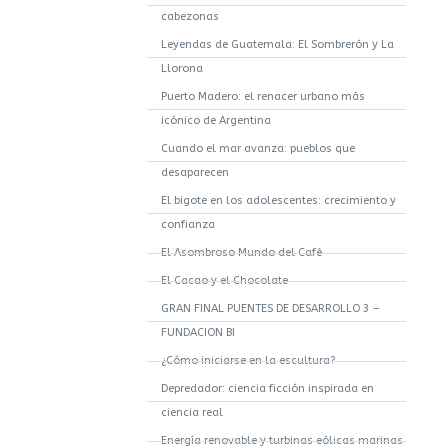
cabezonas
Leyendas de Guatemala: El Sombrerón y La
Llorona
Puerto Madero: el renacer urbano más
icónico de Argentina
Cuando el mar avanza: pueblos que
desaparecen
El bigote en los adolescentes: crecimiento y
confianza
El Asombroso Mundo del Café
El Cacao y el Chocolate
GRAN FINAL PUENTES DE DESARROLLO 3 –
FUNDACION BI
¿Cómo iniciarse en la escultura?
Depredador: ciencia ficción inspirada en
ciencia real
Energía renovable y turbinas eólicas marinas