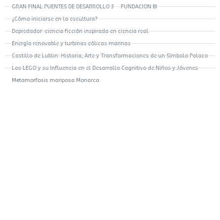
GRAN FINAL PUENTES DE DESARROLLO 3 – FUNDACION BI
¿Cómo iniciarse en la escultura?
Depredador: ciencia ficción inspirada en ciencia real
Energía renovable y turbinas eólicas marinas
Castillo de Lublin: Historia, Arte y Transformaciones de un Símbolo Polaco
Los LEGO y su Influencia en el Desarrollo Cognitivo de Niños y Jóvenes
Metamorfosis mariposa Monarca