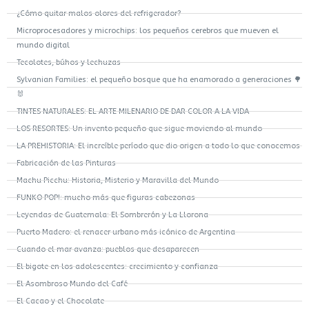
¿Cómo quitar malos olores del refrigerador?
Microprocesadores y microchips: los pequeños cerebros que mueven el
mundo digital
Tecolotes, búhos y lechuzas
Sylvanian Families: el pequeño bosque que ha enamorado a generaciones 🌳
🐰
TINTES NATURALES: EL ARTE MILENARIO DE DAR COLOR A LA VIDA
LOS RESORTES: Un invento pequeño que sigue moviendo al mundo
LA PREHISTORIA: El increíble período que dio origen a todo lo que conocemos
Fabricación de las Pinturas
Machu Picchu: Historia, Misterio y Maravilla del Mundo
FUNKO POP!: mucho más que figuras cabezonas
Leyendas de Guatemala: El Sombrerón y La Llorona
Puerto Madero: el renacer urbano más icónico de Argentina
Cuando el mar avanza: pueblos que desaparecen
El bigote en los adolescentes: crecimiento y confianza
El Asombroso Mundo del Café
El Cacao y el Chocolate