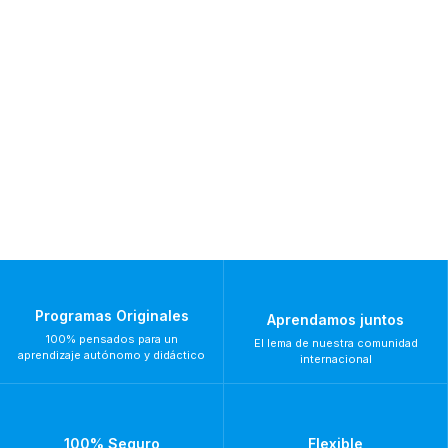
Programas Originales
Aprendamos juntos
100% pensados para un
El lema de nuestra comunidad
aprendizaje autónomo y didáctico
internacional
100% Seguro
Flexible