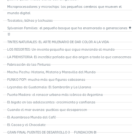
Microprocesadores y microchips: los pequeños cerebros que mueven el
mundo digital
Tecolotes, búhos y lechuzas
Sylvanian Families: el pequeño bosque que ha enamorado a generaciones 🌳
🐰
TINTES NATURALES: EL ARTE MILENARIO DE DAR COLOR A LA VIDA
LOS RESORTES: Un invento pequeño que sigue moviendo al mundo
LA PREHISTORIA: El increíble período que dio origen a todo lo que conocemos
Fabricación de las Pinturas
Machu Picchu: Historia, Misterio y Maravilla del Mundo
FUNKO POP!: mucho más que figuras cabezonas
Leyendas de Guatemala: El Sombrerón y La Llorona
Puerto Madero: el renacer urbano más icónico de Argentina
El bigote en los adolescentes: crecimiento y confianza
Cuando el mar avanza: pueblos que desaparecen
El Asombroso Mundo del Café
El Cacao y el Chocolate
GRAN FINAL PUENTES DE DESARROLLO 3 – FUNDACION BI