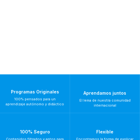
Programas Originales
Aprendamos juntos
100% pensados para un
El lema de nuestra comunidad
aprendizaje autónomo y didáctico
internacional
100% Seguro
Flexible
Contenidos filtrados y aptos para
Encontramos la forma de explicar