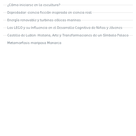
¿Cómo iniciarse en la escultura?
Depredador: ciencia ficción inspirada en ciencia real
Energía renovable y turbinas eólicas marinas
Los LEGO y su Influencia en el Desarrollo Cognitivo de Niños y Jóvenes
Castillo de Lublin: Historia, Arte y Transformaciones de un Símbolo Polaco
Metamorfosis mariposa Monarca