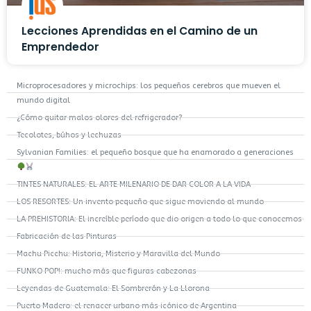
Lecciones Aprendidas en el Camino de un
Emprendedor
Microprocesadores y microchips: los pequeños cerebros que mueven el
mundo digital
¿Cómo quitar malos olores del refrigerador?
Tecolotes, búhos y lechuzas
Sylvanian Families: el pequeño bosque que ha enamorado a generaciones
TINTES NATURALES: EL ARTE MILENARIO DE DAR COLOR A LA VIDA
LOS RESORTES: Un invento pequeño que sigue moviendo al mundo
LA PREHISTORIA: El increíble período que dio origen a todo lo que conocemos
Fabricación de las Pinturas
Machu Picchu: Historia, Misterio y Maravilla del Mundo
FUNKO POP!: mucho más que figuras cabezonas
Leyendas de Guatemala: El Sombrerón y La Llorona
Puerto Madero: el renacer urbano más icónico de Argentina