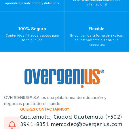
aprendizaje autónomo y didáctico
internacional
100% Seguro
Flexible
Contenidos filtrados y aptos para
Encontramos la forma de explicar
todo público
educativamente el tema que
necesites
OVERGENIUS® S.A. es una plataforma de educación y
negocios para todo el mundo.
QUIERES CONTACTARNOS?
Guatemala, Ciudad Guatemala (+502)
3941-8351 mercadeo@overgenius.com