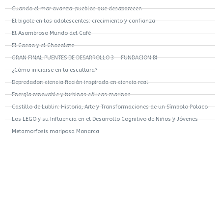
Cuando el mar avanza: pueblos que desaparecen
El bigote en los adolescentes: crecimiento y confianza
El Asombroso Mundo del Café
El Cacao y el Chocolate
GRAN FINAL PUENTES DE DESARROLLO 3 – FUNDACION BI
¿Cómo iniciarse en la escultura?
Depredador: ciencia ficción inspirada en ciencia real
Energía renovable y turbinas eólicas marinas
Castillo de Lublin: Historia, Arte y Transformaciones de un Símbolo Polaco
Los LEGO y su Influencia en el Desarrollo Cognitivo de Niños y Jóvenes
Metamorfosis mariposa Monarca