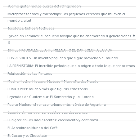
¿Cómo quitar malos olores del refrigerador?
Microprocesadores y microchips: los pequeños cerebros que mueven el
mundo digital
Tecolotes, búhos y lechuzas
Sylvanian Families: el pequeño bosque que ha enamorado a generaciones 🌳
🐰
TINTES NATURALES: EL ARTE MILENARIO DE DAR COLOR A LA VIDA
LOS RESORTES: Un invento pequeño que sigue moviendo al mundo
LA PREHISTORIA: El increíble período que dio origen a todo lo que conocemos
Fabricación de las Pinturas
Machu Picchu: Historia, Misterio y Maravilla del Mundo
FUNKO POP!: mucho más que figuras cabezonas
Leyendas de Guatemala: El Sombrerón y La Llorona
Puerto Madero: el renacer urbano más icónico de Argentina
Cuando el mar avanza: pueblos que desaparecen
El bigote en los adolescentes: crecimiento y confianza
El Asombroso Mundo del Café
El Cacao y el Chocolate