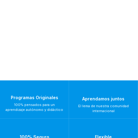
Programas Originales
Aprendamos juntos
100% pensados para un
El lema de nuestra comunidad
aprendizaje autónomo y didáctico
internacional
100% Seguro
Flexible