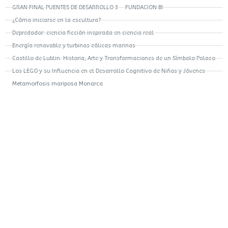
GRAN FINAL PUENTES DE DESARROLLO 3 – FUNDACION BI
¿Cómo iniciarse en la escultura?
Depredador: ciencia ficción inspirada en ciencia real
Energía renovable y turbinas eólicas marinas
Castillo de Lublin: Historia, Arte y Transformaciones de un Símbolo Polaco
Los LEGO y su Influencia en el Desarrollo Cognitivo de Niños y Jóvenes
Metamorfosis mariposa Monarca