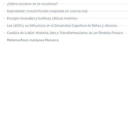
¿Cómo iniciarse en la escultura?
Depredador: ciencia ficción inspirada en ciencia real
Energía renovable y turbinas eólicas marinas
Los LEGO y su Influencia en el Desarrollo Cognitivo de Niños y Jóvenes
Castillo de Lublin: Historia, Arte y Transformaciones de un Símbolo Polaco
Metamorfosis mariposa Monarca