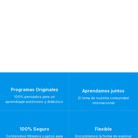
Programas Originales
Aprendamos juntos
100% pensados para un
El lema de nuestra comunidad
aprendizaje autónomo y didáctico
internacional
100% Seguro
Flexible
Contenidos filtrados y aptos para
Encontramos la forma de explicar