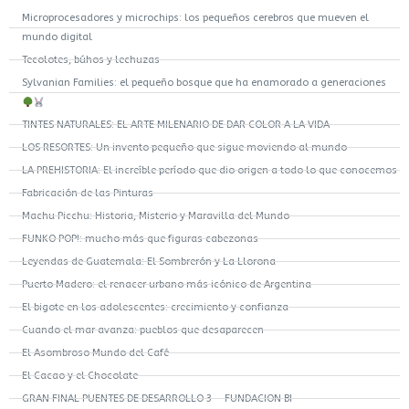
Microprocesadores y microchips: los pequeños cerebros que mueven el
mundo digital
Tecolotes, búhos y lechuzas
Sylvanian Families: el pequeño bosque que ha enamorado a generaciones
TINTES NATURALES: EL ARTE MILENARIO DE DAR COLOR A LA VIDA
LOS RESORTES: Un invento pequeño que sigue moviendo al mundo
LA PREHISTORIA: El increíble período que dio origen a todo lo que conocemos
Fabricación de las Pinturas
Machu Picchu: Historia, Misterio y Maravilla del Mundo
FUNKO POP!: mucho más que figuras cabezonas
Leyendas de Guatemala: El Sombrerón y La Llorona
Puerto Madero: el renacer urbano más icónico de Argentina
El bigote en los adolescentes: crecimiento y confianza
Cuando el mar avanza: pueblos que desaparecen
El Asombroso Mundo del Café
El Cacao y el Chocolate
GRAN FINAL PUENTES DE DESARROLLO 3 – FUNDACION BI