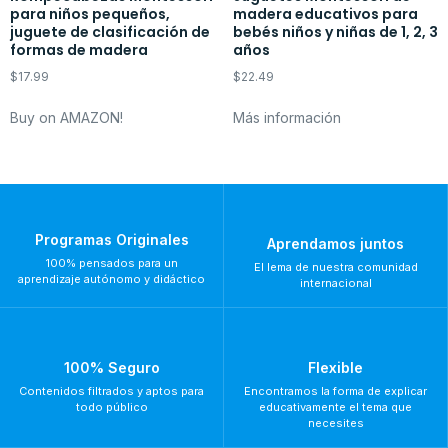
para niños pequeños,
madera educativos para
juguete de clasificación de
bebés niños y niñas de 1, 2, 3
formas de madera
años
$
17.99
$
22.49
Buy on AMAZON!
Más información
Programas Originales
Aprendamos juntos
100% pensados para un
El lema de nuestra comunidad
aprendizaje autónomo y didáctico
internacional
100% Seguro
Flexible
Contenidos filtrados y aptos para
Encontramos la forma de explicar
todo público
educativamente el tema que
necesites