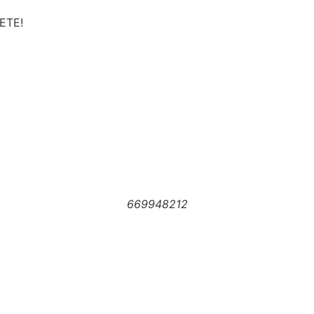
NETE!
y
669948212