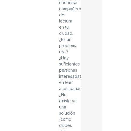
encontrar
compañeros
de
lectura
en tu
ciudad.
¿Es un
problema
real?
¿Hay
suficientes
personas
interesadas
en leer
acompañadas?
¿No
existe ya
una
solución
(como
clubes