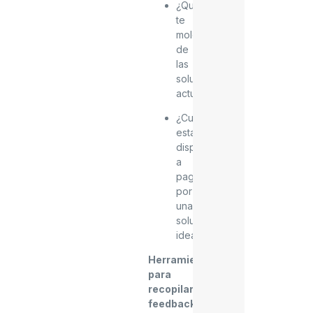
¿Qué
te
molesta
de
las
soluciones
actuales?
¿Cuánto
estarías
dispuesto
a
pagar
por
una
solución
ideal?
Herramientas
para
recopilar
feedback
: