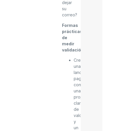
dejar
su
correo?
Formas
prácticas
de
medir
validación
:
Crea
una
landing
page
con
una
propuesta
clara
de
valor
y
un