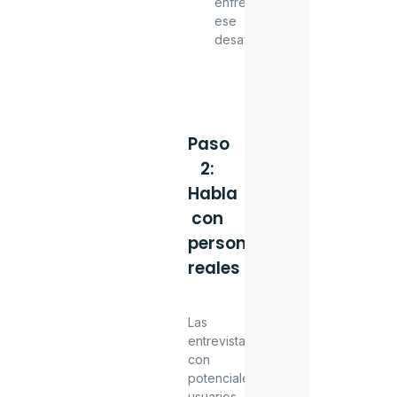
enfrentan
ese
desafío.
Paso
2:
Habla
con
personas
reales
Las
entrevistas
con
potenciales
usuarios