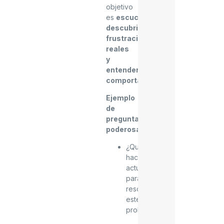
objetivo
es
escuchar,
descubrir
frustraciones
reales
y
entender
comportamientos
.
Ejemplo
de
preguntas
poderosas
:
¿Qué
haces
actualmente
para
resolver
este
problema?