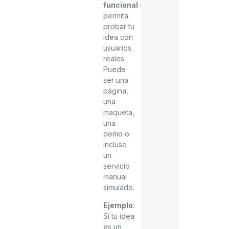
funcional
que
permita
probar tu
idea con
usuarios
reales.
Puede
ser una
página,
una
maqueta,
una
demo o
incluso
un
servicio
manual
simulado.
Ejemplo
:
Si tu idea
es un