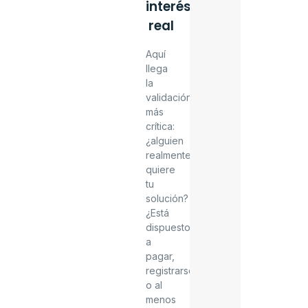
interés
real
Aquí
llega
la
validación
más
crítica:
¿alguien
realmente
quiere
tu
solución?
¿Está
dispuesto
a
pagar,
registrarse
o al
menos