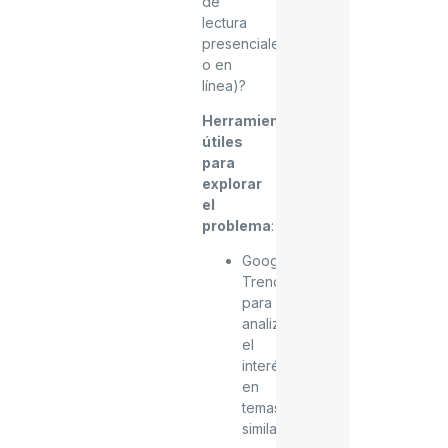
de
lectura
presenciales
o en
línea)?
Herramientas
útiles
para
explorar
el
problema
:
Google
Trends
:
para
analizar
el
interés
en
temas
similares.