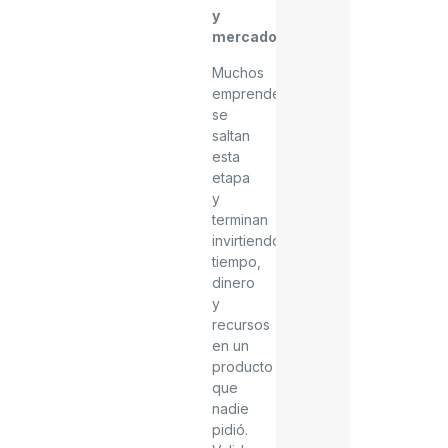
y
mercado
.
Muchos
emprendedores
se
saltan
esta
etapa
y
terminan
invirtiendo
tiempo,
dinero
y
recursos
en un
producto
que
nadie
pidió.