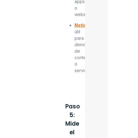
apps
o
webs.
Notion
:
útil
para
demos
de
contenido
o
servicios.
Paso
5:
Mide
el