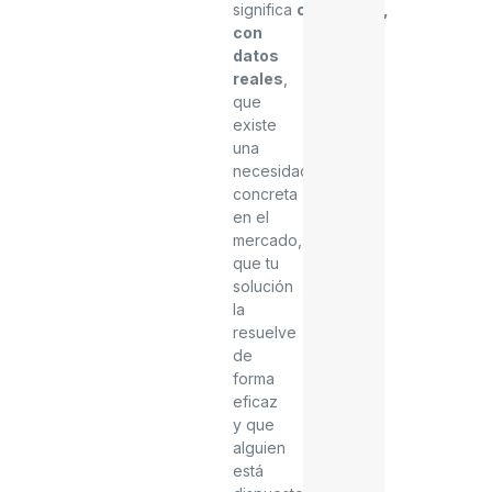
significa
comprobar,
con
datos
reales
,
que
existe
una
necesidad
concreta
en el
mercado,
que tu
solución
la
resuelve
de
forma
eficaz
y que
alguien
está