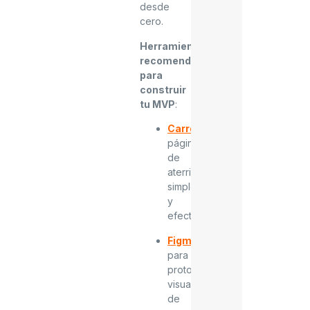
desde
cero.
Herramientas
recomendadas
para
construir
tu MVP
:
Carrd
:
páginas
de
aterrizaje
simples
y
efectivas.
Figma
:
para
prototipos
visuales
de