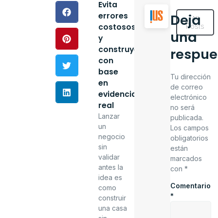
Evita
errores
Deja
All
Posts
costosos
una
y
construye
respue
con
base
Tu dirección
en
de correo
evidencia
electrónico
real
no será
Lanzar
publicada.
un
Los campos
negocio
obligatorios
sin
están
validar
marcados
antes la
con
*
idea es
Comentario
como
*
construir
una casa