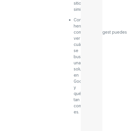
sitios
similares.
Con
herramientas
como
Ubersuggest
puedes
ver
cuánto
se
busca
una
solución
en
Google
y
qué
tan
competitiva
es.