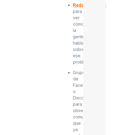
Reddit
y
Quora
:
para
ver
cómo
la
gente
habla
sobre
ese
problema.
Grupos
de
Facebook
o
Discord:
para
observar
comunidades
que
ya