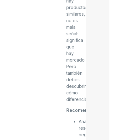
hay
productos
similares,
no es
mala
señal:
significa
que
hay
mercado.
Pero
también
debes
descubrir
cómo
diferenciarte.
Recomendaciones
:
Analiza
reseñas
negativas