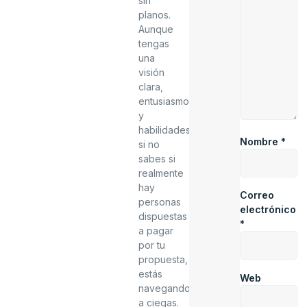
sin
planos.
Aunque
tengas
una
visión
clara,
entusiasmo
y
habilidades,
Nombre
*
si no
sabes si
realmente
hay
Correo
personas
electrónico
dispuestas
*
a pagar
por tu
propuesta,
estás
Web
navegando
a ciegas.