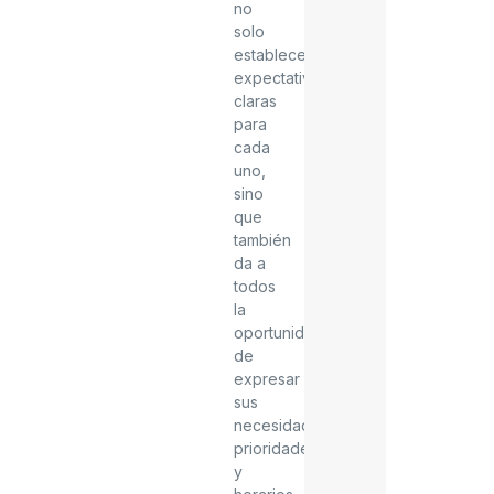
no
solo
establece
expectativas
claras
para
cada
uno,
sino
que
también
da a
todos
la
oportunidad
de
expresar
sus
necesidades,
prioridades
y