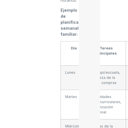
horarios.
Ejemplo
de
planificación
semanal
familiar:
Día
Tareas
principales
Lunes
Trabajo/escuela,
limpieza de la
casa, compras
Martes
Actividades
extracurriculares,
organización
personal
Miércoles
Tareas de la