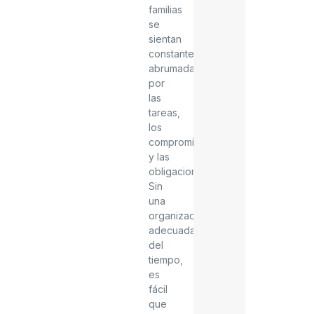
familias
se
sientan
constantemente
abrumadas
por
las
tareas,
los
compromisos
y las
obligaciones.
Sin
una
organización
adecuada
del
tiempo,
es
fácil
que