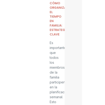
CÓMO
ORGANIZAR
EL
TIEMPO
EN
FAMILIA:
ESTRATEGIAS
CLAVE
Es
importante
que
todos
los
miembros
de la
familia
participen
en la
planificación
semanal.
Esto