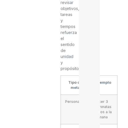
revisar
objetivos,
tareas
y
tiempos
refuerza
el
sentido
de
unidad
y
propósito.
Tipo de
Ejemplo
meta
Personal
Hacer 3
caminatas
juntos a la
semana