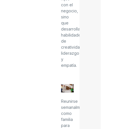
con el
negocio,
sino
que
desarrolla
habilidades
de
creatividad,
liderazgo
y
empatía.
Reunirse
semanalmente
como
familia
para