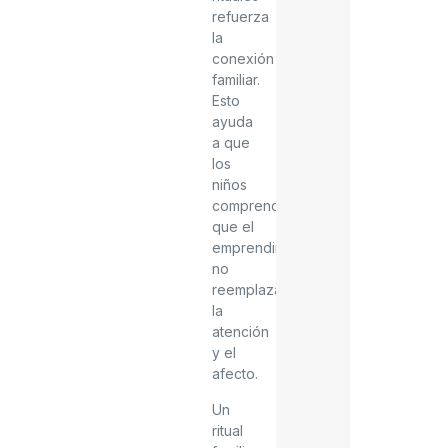
refuerza
la
conexión
familiar.
Esto
ayuda
a que
los
niños
comprendan
que el
emprendimiento
no
reemplaza
la
atención
y el
afecto.
Un
ritual