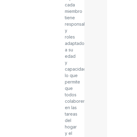
cada
miembro
tiene
responsabilidades
y
roles
adaptados
a su
edad
y
capacidades,
lo que
permite
que
todos
colaboren
en las
tareas
del
hogar
y el