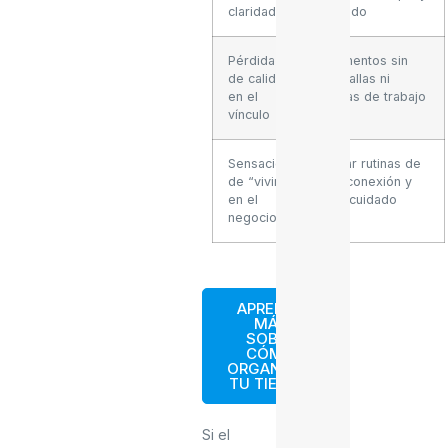
claridad
cuándo
Pérdida
Momentos sin
de calidad
pantallas ni
en el
temas de trabajo
vínculo
Sensación
Crear rutinas de
de “vivir
desconexión y
en el
autocuidado
negocio”
APRENDE
MÁS
SOBRE
CÓMO
ORGANIZAR
TU TIEMPO
Si el