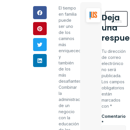
El tiempo
en familia
Deja
All
puede
Posts
una
ser uno
de los
respue
caminos
más
enriquecedores…
Tu dirección
y
de correo
también
electrónico
de los
no será
más
publicada.
desafiantes.
Los campos
Combinar
obligatorios
la
están
administración
marcados
de un
con
*
negocio
Comentario
con la
*
educación
de los