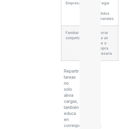
Empresarial
Entregar
50
pedidos
semanales
Familiar
Ahorrar
conjunta
para un
viaje o
compra
necesaria
Repartir
tareas
no
solo
alivia
cargas,
también
educa
en
corresponsabilidad.