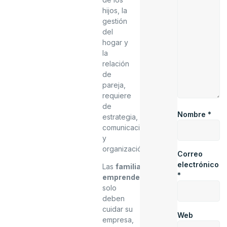
hijos, la
gestión
del
hogar y
la
relación
de
pareja,
requiere
de
Nombre
*
estrategia,
comunicación
y
organización.
Correo
electrónico
Las
familias
*
emprendedoras
no
solo
deben
cuidar su
Web
empresa,