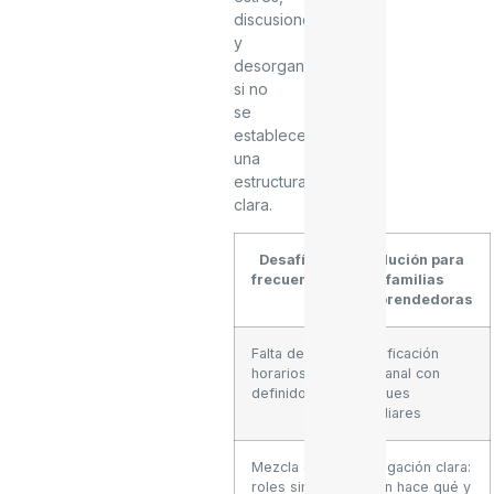
discusiones
y
desorganización
si no
se
establece
una
estructura
clara.
Desafío
Solución para
frecuente
familias
emprendedoras
Falta de
Planificación
horarios
semanal con
definidos
bloques
familiares
Mezcla de
Delegación clara:
roles sin
quién hace qué y