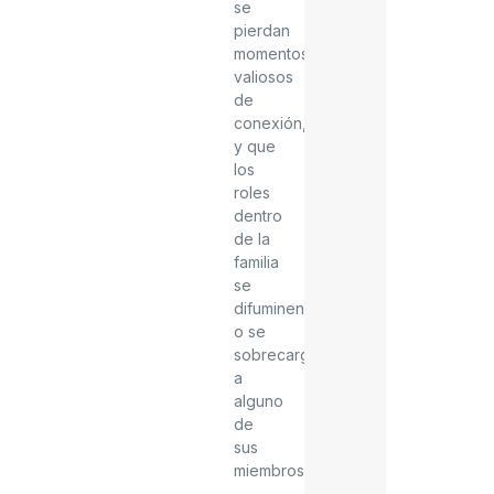
se
pierdan
momentos
valiosos
de
conexión,
y que
los
roles
dentro
de la
familia
se
difuminen
o se
sobrecargue
a
alguno
de
sus
miembros.