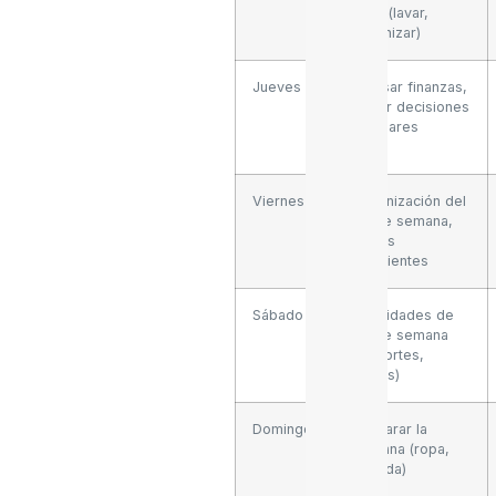
casa (lavar,
organizar)
Jueves
Revisar finanzas,
tomar decisiones
familiares
Viernes
Organización del
fin de semana,
tareas
pendientes
Sábado
Actividades de
fin de semana
(deportes,
visitas)
Domingo
Preparar la
semana (ropa,
comida)