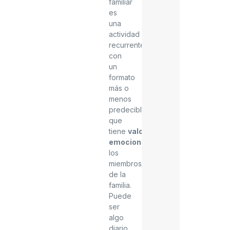
familiar
es
una
actividad
recurrente,
con
un
formato
más o
menos
predecible,
que
tiene
valor
emocional
para
los
miembros
de la
familia.
Puede
ser
algo
diario,