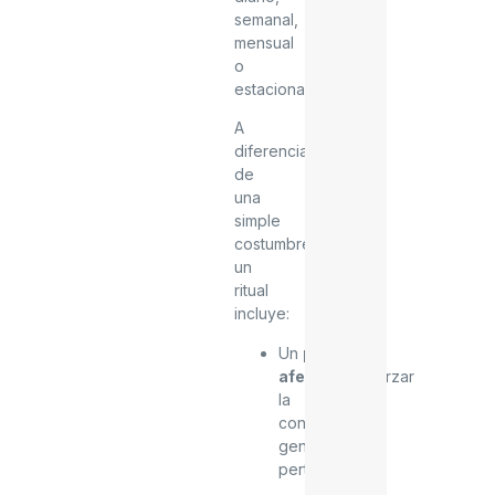
semanal,
mensual
o
estacional.
A
diferencia
de
una
simple
costumbre,
un
ritual
incluye:
Un
propósito
afectivo
(reforzar
la
conexión,
generar
pertenencia).