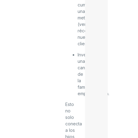
cumple
una
meta
(venta
récord,
nuevo
cliente).
Inventar
una
canción
de
la
familia
emprendedora.
Esto
no
solo
conecta
a los
hijos