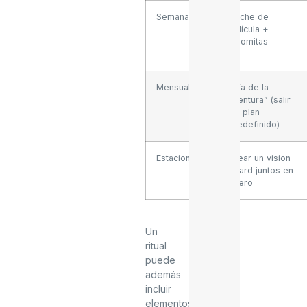
Semanal
Noche de
película +
palomitas
Mensual
“Día de la
aventura” (salir
sin plan
predefinido)
Estacional
Crear un vision
board juntos en
enero
Un
ritual
puede
además
incluir
elementos