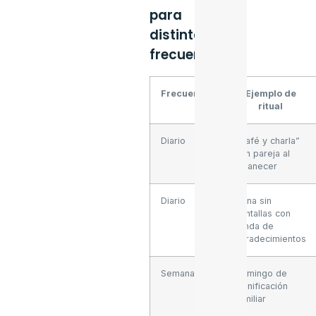
para
distintas
frecuencias
Frecuencia
Ejemplo de
ritual
Diario
“Café y charla”
con pareja al
amanecer
Diario
Cena sin
pantallas con
ronda de
agradecimientos
Semanal
Domingo de
planificación
familiar