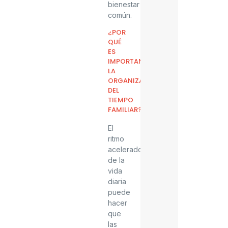
bienestar
común.
¿POR
QUÉ
ES
IMPORTANTE
LA
ORGANIZACIÓN
DEL
TIEMPO
FAMILIAR?
El
ritmo
acelerado
de la
vida
diaria
puede
hacer
que
las