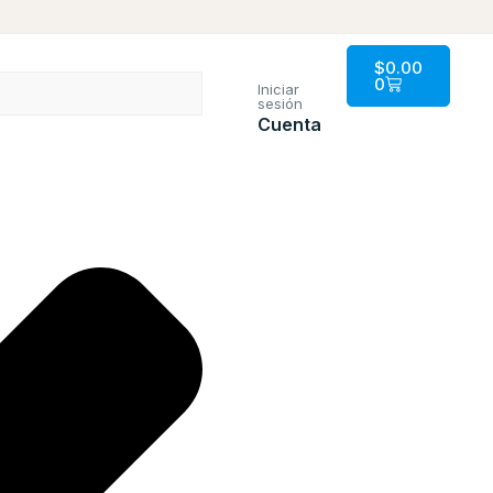
$
0.00
0
Iniciar
sesión
Cuenta